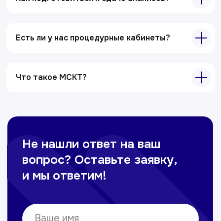
Полезные статьи
Есть ли у нас процедурные кабинеты?
Услуги
Лабораторная диагностика
Ультразвуковая диагностика
Что такое МСКТ?
Электрокардиография
Все услуги
Контакты
+998 71 207-93-94
Политика обработки персональных данных
© Copyright — 2025, TTD
Сайт сделан в
future-group.uz