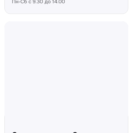
Не нашли ответ на ваш
вопрос? Оставьте заявку,
и мы ответим!
+998