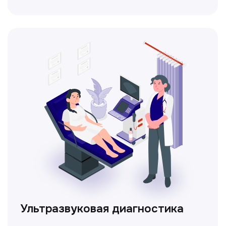
Доплерография
Метод ультразвуковой диагностики,
который используется для оценки
кровотока в сосудах.