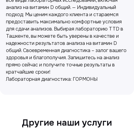
все виды лабораторных исследований, включая
анализ на витамин D общий. — Индивидуальный
подход: Мы ценим каждого клиента и стараемся
предоставить максимально комфортные условия
для сдачи анализов. Выбирая лабораторию TTD в
Ташкенте, вы можете быть уверены в качестве и
надежности результатов анализа на витамин D
общий. Своевременная диагностика – залог вашего
здоровья и благополучия. Запишитесь на анализ
прямо сейчас и получите точные результаты в
Лабораторная диагностика
кратчайшие сроки!
Точные анализы для контроля здоровья и
Лабораторная диагностика: ГОРМОНЫ
выявления заболеваний.