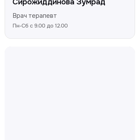
Получить консультацию
Нажимая на кнопку «Получить консультацию», вы
даёте согласие на обработку персональных
данных и соглашаетесь c политикой
конфиденциальности
Полезные статьи
Делимся с вами полезной
информацией