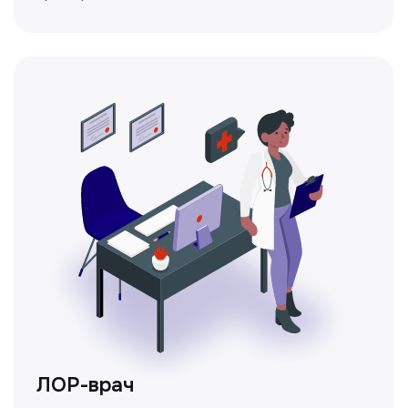
Ходжаева Юлдузхон
Врач кольпоскопист
Пн-Сб с 9.30 до 14.00