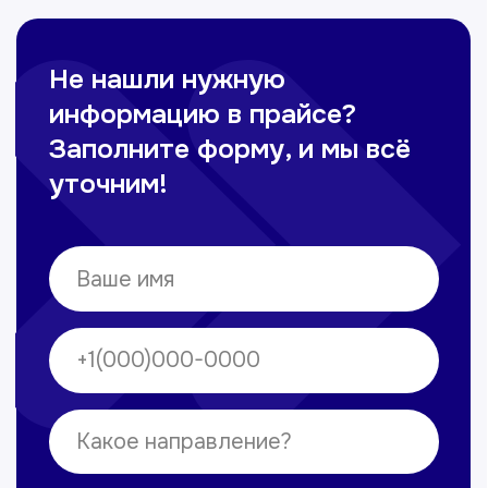
Омонов Акром
Врач ЛОР
Вечерние смены