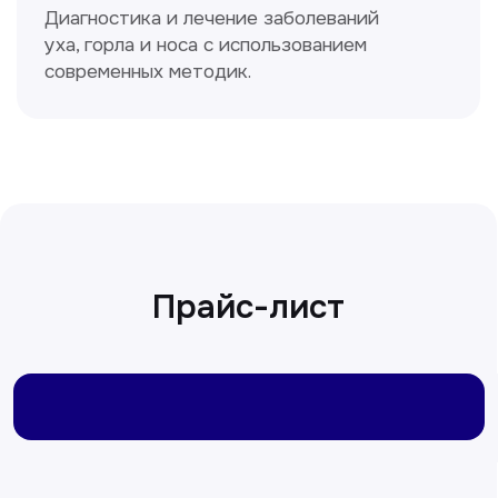
Сирожиддинова Зумрад
Врач терапевт
Пн-Сб с 9.00 до 12.00