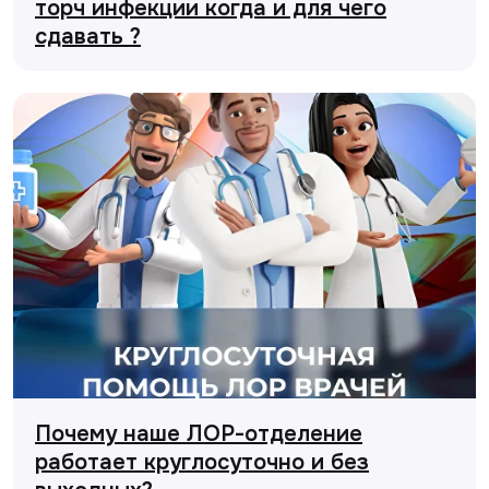
торч инфекции когда и для чего
Услуги
сдавать ?
Лабораторная диагностика
Ультразвуковая диагностика
Электрокардиография
Все услуги
Контакты
+998 71 207-93-94
Политика обработки персональных данных
© Copyright — 2025, TTD
Сайт сделан в
future-group.uz
Почему наше ЛОР-отделение
работает круглосуточно и без