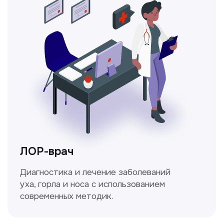
Ходжаева Юлдузхон
Врач кольпоскопист
Пн-Сб с 9.30 до 14.00