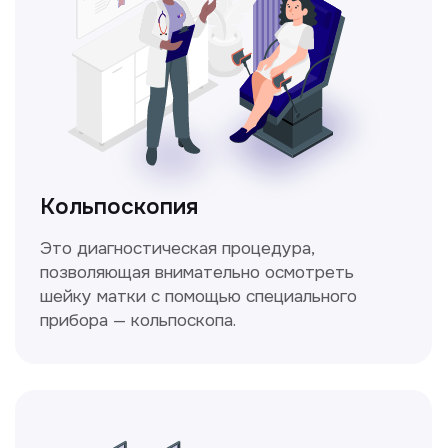
Нажимая на кнопку «Получить консультацию», вы
даёте согласие на обработку персональных
данных и соглашаетесь c политикой
конфиденциальности
Стаж >10лет
У нас работают
настоящие профессионалы