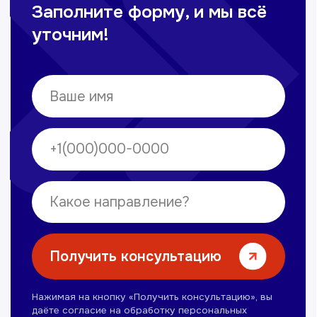
Омонов Акром
Врач ЛОР
Вечерние смены