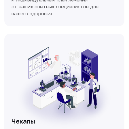
Спирометрия
Метод исследования функции внешнего
дыхания, включающий в себя измерение
объёмных и скоростных показателей
дыхания.