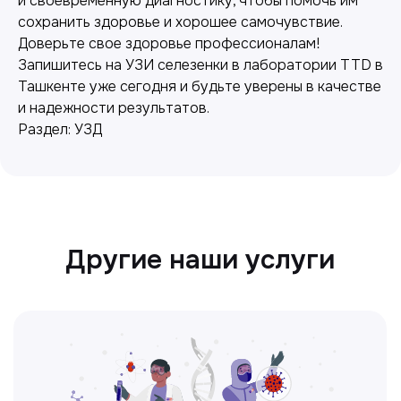
и своевременную диагностику, чтобы помочь им
сохранить здоровье и хорошее самочувствие.
Лабораторная диагностика
Доверьте свое здоровье профессионалам!
Точные анализы для контроля здоровья и
Запишитесь на УЗИ селезенки в лаборатории TTD в
выявления заболеваний.
Ташкенте уже сегодня и будьте уверены в качестве
и надежности результатов.
Раздел: УЗД
Ультразвуковая диагностика