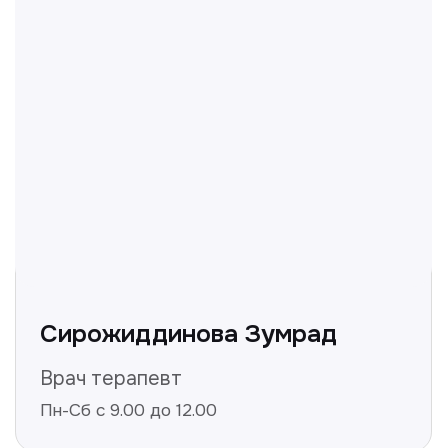
Не нашли ответ на ваш
вопрос? Оставьте заявку,
и мы ответим!
+998
Получить консультацию
Нажимая на кнопку «Получить консультацию», вы
даёте согласие на обработку персональных
данных и соглашаетесь c политикой
конфиденциальности