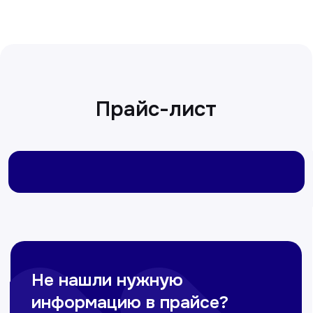
Сирожиддинова Зумрад
Врач терапевт
Пн-Сб с 9.00 до 12.00