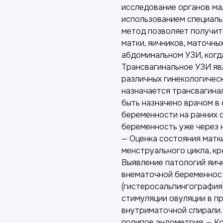
исследование органов ма
использованием специаль
метод позволяет получит
матки, яичников, маточны
абдоминальном УЗИ, когда
Трансвагинальное УЗИ яв
различных гинекологическ
назначается трансвагина
быть назначено врачом в
беременности на ранних 
беременность уже через 
— Оценка состояния матк
менструального цикла, кр
Выявление патологий яичн
внематочной беременност
(гистеросальпингография
стимуляции овуляции в п
внутриматочной спирали.
полипов эндометрия. — Ко