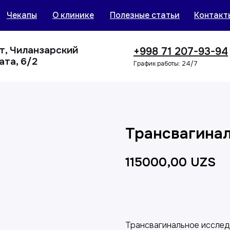
Чекапы
О клинике
Полезные статьи
Контакт
нт, Чиланзарский
+998 71 207-93-94
ата, 6/2
График работы: 24/7
Трансвагина
115000,00
UZS
Добавить в корзин
Трансвагинальное исслед