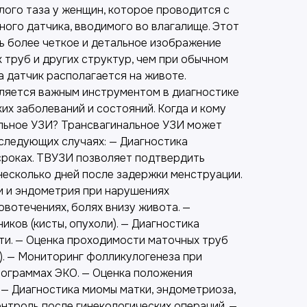
лого таза у женщин, которое проводится с
ного датчика, вводимого во влагалище. Этот
ь более четкое и детальное изображение
х труб и других структур, чем при обычном
 датчик располагается на животе.
ляется важным инструментом в диагностике
их заболеваний и состояний. Когда и кому
льное УЗИ? Трансвагинальное УЗИ может
 следующих случаях: — Диагностика
сроках. ТВУЗИ позволяет подтвердить
несколько дней после задержки менструации.
и и эндометрия при нарушениях
овотечениях, болях внизу живота. —
иков (кисты, опухоли). — Диагностика
и. — Оценка проходимости маточных труб
). — Мониторинг фолликулогенеза при
рограммах ЭКО. — Оценка положения
 — Диагностика миомы матки, эндометриоза,
нтроль после гинекологических операций. —