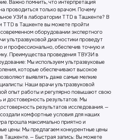
ние. Важно помнить, что интерпретация
а проводиться только врачом. Почему
льное УЗИ в лаборатории TTD в Ташкенте? В
и TTD в Ташкенте вы можете пройти
 современном оборудовании экспертного
ачи ультразвуковой диагностики проведут
о и профессионально, обеспечив точную и
ику. Преимущества проведения ТВУЗИ в
удование: Мы используем ультразвуковые
оления, которые обеспечивают высокое
позволяют выявлять даже самые мелкие
ециалисты: Наши врачи ультразвуковой
шой опыт работы и регулярно повышают свою
ь и достоверность результатов: Мы
достоверность результатов исследования. —
создали комфортные условия для наших
ура прошла максимально приятно и
ные цены: Мы предлагаем конкурентные цены
в Ташкенте. — Быстрая запись: Вы можете