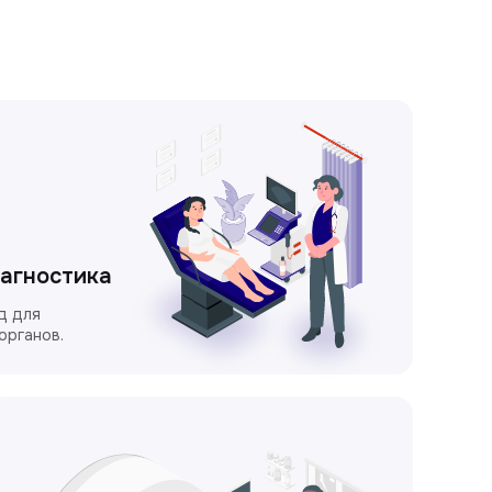
иагностика
д для
органов.