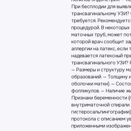
При бесплодии для выявле
трансвагинальному УЗИ? 
требуется. Рекомендуетс
процедурой. В некоторых 
маточных труб, может по
которой врач сообщит за
аллергии на латекс, если 
надевается латексный пр
трансвагинального УЗИ? 
— Размеры и структуру ма
образований. — Толщину 
оболочки матки). — Состоя
фолликулов. — Наличие ж
Признаки беременности (
внутриматочной спирали.
гистеросальпингографии)
протокола с описанием ув
приложенными изображени