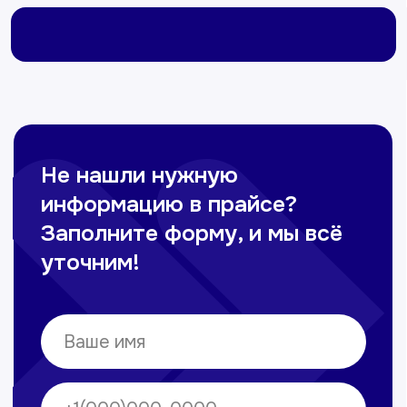
Омонов Акром
Врач ЛОР
Вечерние смены