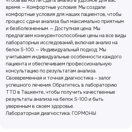
чтобы вы могли сдать анализ в удобное для вас
время. — Комфортные условия: Мы создали
комфортные условия для наших пациентов, чтобы
процесс сдачи анализа был максимально приятным
и безболезненным. — Доступная цена: Мы
предлагаем конкурентоспособные цены на все виды
лабораторных исследований, включая анализ на
белок S-100. — Индивидуальный подход: Мы
учитываем индивидуальные особенности каждого
пациента и обеспечиваем профессиональную
Лабораторная диагностика
консультацию по результатам анализа.
Точные анализы для контроля здоровья и
Своевременная и точная диагностика – залог
выявления заболеваний.
успешного лечения. Обратитесь в лабораторию
TTD в Ташкенте, чтобы получить качественные
результаты анализа на белок S-100 и быть
уверенным в своем здоровье.
Лабораторная диагностика: ГОРМОНЫ