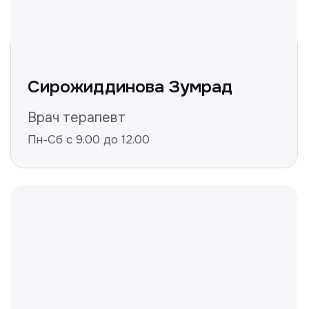
Получить консультацию
Нажимая на кнопку «Получить консультацию», вы
даёте согласие на обработку персональных
данных и соглашаетесь c политикой
конфиденциальности
Полезные статьи
Делимся с вами полезной
информацией