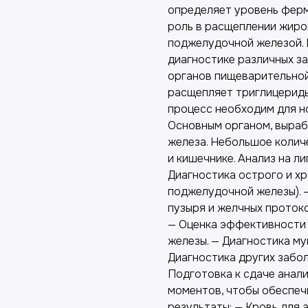
определяет уровень ферм
роль в расщеплении жиро
поджелудочной железой. 
диагностике различных з
органов пищеварительной
расщепляет триглицериды 
процесс необходим для н
Основным органом, выра
железа. Небольшое колич
и кишечнике. Анализ на л
Диагностика острого и х
поджелудочной железы). 
пузыря и желчных протоко
— Оценка эффективности
железы. — Диагностика му
Диагностика других забо
Подготовка к сдаче анали
моментов, чтобы обеспеч
результаты: — Кровь для 