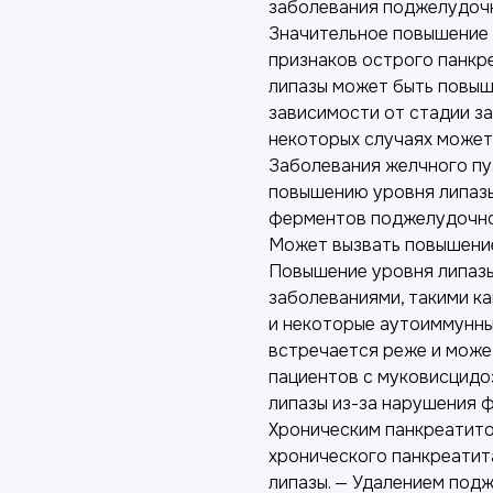
заболевания поджелудочно
Значительное повышение 
признаков острого панкре
липазы может быть повыш
зависимости от стадии з
некоторых случаях может
Заболевания желчного пу
повышению уровня липазы
ферментов поджелудочно
Может вызвать повышение
Повышение уровня липазы
заболеваниями, такими к
и некоторые аутоиммунны
встречается реже и может
пациентов с муковисцид
липазы из-за нарушения 
Хроническим панкреатито
хронического панкреатит
липазы. — Удалением под