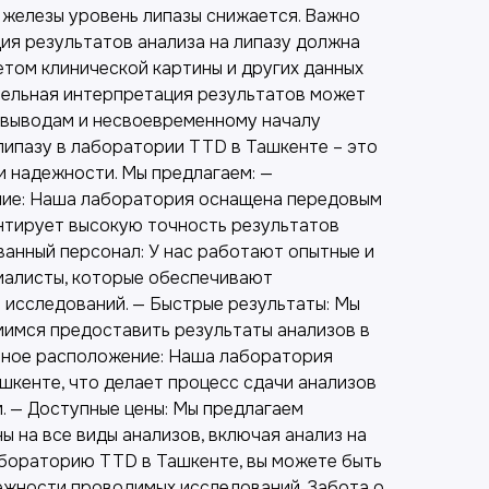
железы уровень липазы снижается. Важно
ия результатов анализа на липазу должна
етом клинической картины и других данных
ельная интерпретация результатов может
 выводам и несвоевременному началу
 липазу в лаборатории TTD в Ташкенте – это
и надежности. Мы предлагаем: —
ие: Наша лаборатория оснащена передовым
нтирует высокую точность результатов
ванный персонал: У нас работают опытные и
иалисты, которые обеспечивают
 исследований. — Быстрые результаты: Мы
мимся предоставить результаты анализов в
бное расположение: Наша лаборатория
шкенте, что делает процесс сдачи анализов
 — Доступные цены: Мы предлагаем
 на все виды анализов, включая анализ на
абораторию TTD в Ташкенте, вы можете быть
дежности проводимых исследований. Забота о