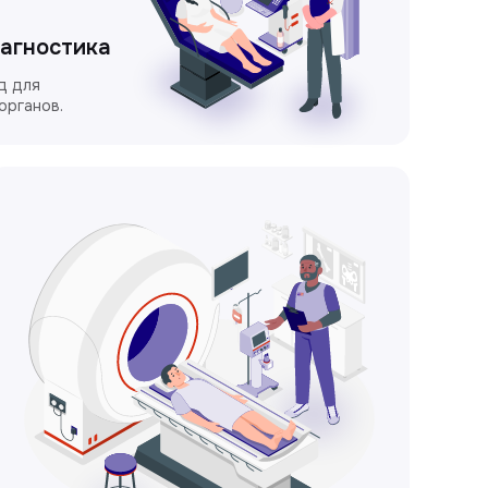
иагностика
д для
органов.