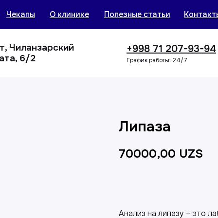
Чекапы
О клинике
Полезные статьи
Контакт
нт, Чиланзарский
+998 71 207-93-94
ата, 6/2
График работы: 24/7
Липаза
70000,00
UZS
Добавить в корзин
Анализ на липазу – это л