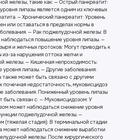
й железы, такие как: — Острый панкреатит:
уровня липазы является одним из ключевых
атита. — Хронический панкреатит: Уровень
ен или оставаться в пределах нормы в
аболевания. — Рак поджелудочной железы: В
 наблюдаться повышение уровня липазы. —
зыря и желчных протоков: Могут приводить к
 из-за нарушения оттока желчи и
й железы. — Кишечная непроходимость:
 уровня липазы. — Другие заболевания:
 также может быть связано с другими
ак почечная недостаточность, муковисцидоз
е заболевания. Пониженный уровень липазы
 быть связан с: — Муковисцидозом: У
озом может наблюдаться снижение уровня
функции поджелудочной железы. —
м (тяжелая стадия): В терминальной стадии
а может наблюдаться снижение выработки
желудочной железы: После хирургического