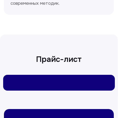
Сирожиддинова Зумрад
Врач терапевт
Пн-Сб с 9.00 до 12.00