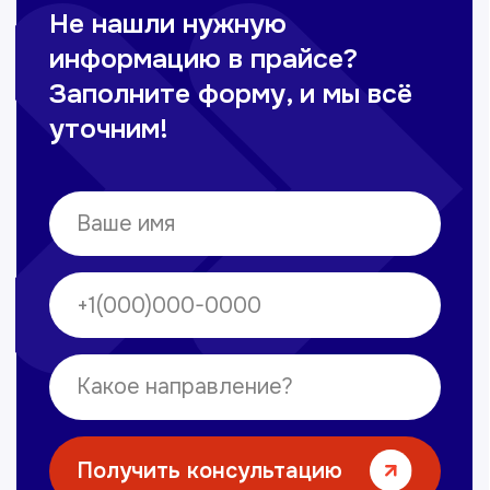
Омонов Акром
Врач ЛОР
Вечерние смены