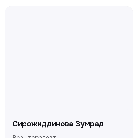
Не нашли ответ на ваш
вопрос? Оставьте заявку,
и мы ответим!
+998
Получить консультацию
Нажимая на кнопку «Получить консультацию», вы
даёте согласие на обработку персональных
данных и соглашаетесь c политикой