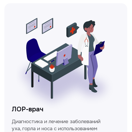
Ходжаева Юлдузхон
Врач кольпоскопист
Пн-Сб с 9.30 до 14.00