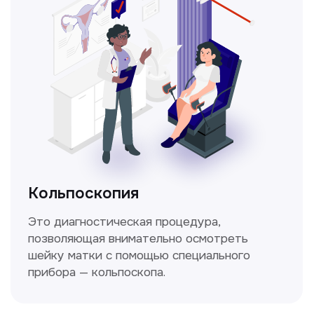
Получить консультацию
Нажимая на кнопку «Получить консультацию», вы
даёте согласие на обработку персональных
данных и соглашаетесь c политикой
конфиденциальности
Стаж >10лет
У нас работают
настоящие профессионалы