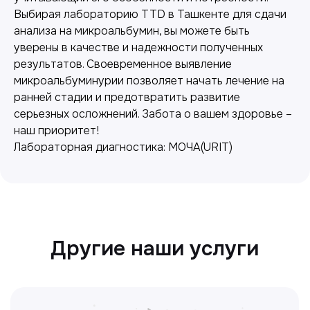
Выбирая лабораторию TTD в Ташкенте для сдачи
анализа на микроальбумин, вы можете быть
уверены в качестве и надежности полученных
Лабораторная диагностика
результатов. Своевременное выявление
микроальбуминурии позволяет начать лечение на
Точные анализы для контроля здоровья и
ранней стадии и предотвратить развитие
выявления заболеваний.
серьезных осложнений. Забота о вашем здоровье –
наш приоритет!
Лабораторная диагностика: МОЧА(URIT)