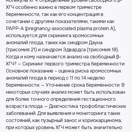
молекулы ХГЧ. Определение уровня свободного β-
ХГЧ особенно важно в первом триместре
беременности, так как его концентрация в
сочетании с другими показателями, такими как
PAPP-A (pregnancy-associated plasma protein A),
используется для скрининга хромосомных
аномалий плода, таких как синдром Дауна
(трисомия 21) и синдром Эдвардса (трисомия 18).
Когда и кому назначается анализ на свободный β-
ХГЧ? — Скрининг первого триместра беременности:
Основное показание – оценка риска хромосомных
аномалий плода в период с 11 по 14 неделю
беременности. — Уточнение срока беременности: В
некоторых случаях анализ может быть использован
для более точного определения гестационного
возраста плода. — Диагностика трофобластических
заболеваний: Для выявления и мониторинга таких
состояний, как пузырный занос и хориокарцинома,
при которых уровень ХГЧ может быть значительно