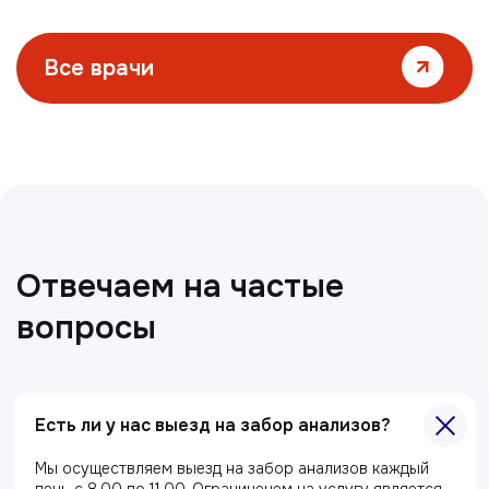
Все статьи
Главная
О клиники
Акции
Есть ли у нас выезд на забор анализов?
Специалисты
Полезные статьи
Мы осуществляем выезд на забор анализов каждый
день с 8.00 до 11.00. Ограниченем на услугу является