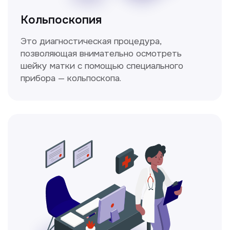
Ходжаева Юлдузхон
Врач кольпоскопист
Пн-Сб с 9.30 до 14.00