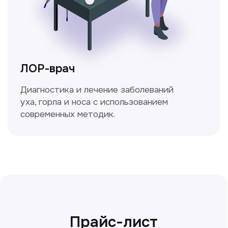
Сирожиддинова Зумрад
Врач терапевт
Пн-Сб с 9.00 до 12.00