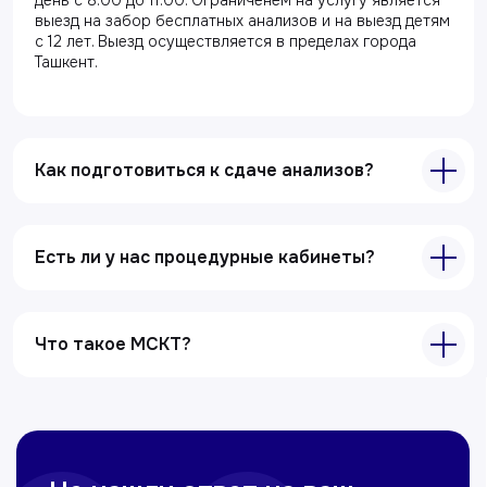
выезд на забор бесплатных анализов и на выезд детям
Услуги
с 12 лет. Выезд осуществляется в пределах города
Ташкент.
Лабораторная диагностика
Ультразвуковая диагностика
Электрокардиография
Как подготовиться к сдаче анализов?
Все услуги
Контакты
Есть ли у нас процедурные кабинеты?
+998 71 207-93-94
Политика обработки персональных данных
Что такое МСКТ?
© Copyright — 2025, TTD
Сайт сделан в
future-group.uz