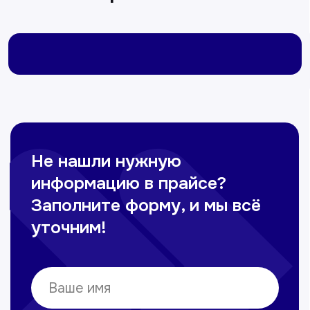
Омонов Акром
Врач ЛОР
Вечерние смены