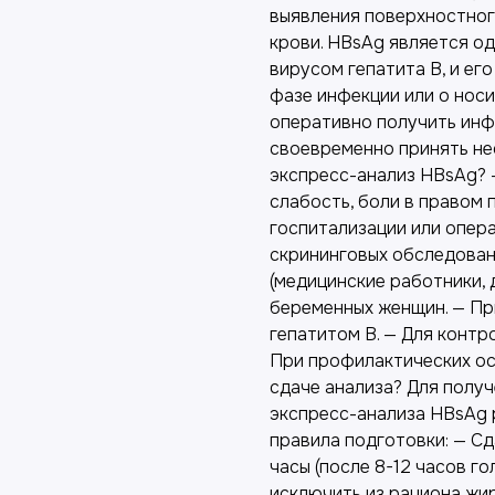
выявления поверхностного
крови. HBsAg является о
вирусом гепатита B, и ег
фазе инфекции или о носи
оперативно получить инф
своевременно принять не
экспресс-анализ HBsAg? —
слабость, боли в правом 
госпитализации или опер
скрининговых обследован
(медицинские работники, 
беременных женщин. — Пр
гепатитом B. — Для контр
При профилактических ос
сдаче анализа? Для полу
экспресс-анализа HBsAg
правила подготовки: — Сд
часы (после 8-12 часов го
исключить из рациона жир