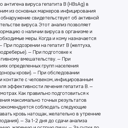
 антигена вируса гепатита B (HBsAg) в
дним из основных маркеров инфицирования
о обнаружение свидетельствует об активной
тельстве вируса. Этот анализ позволяет
ормацию о наличии вируса в организме и
обходимые меры. Когда и кому назначается
 При подозрении на гепатит B (желтуха,
подреберье). — При подготовке к
ативному вмешательству. — При
иях определенных групп населения
доноры крови). — При обследовании
и контакте с человеком, инфицированным
оля эффективности лечения гепатита B. —
мотрах. Как правильно подготовиться к
чения максимально точных результатов
 рекомендуется соблюдать следующие
авать кровь натощак, желательно в утренние
лодания). — За 1-2 дня до сдачи анализа
ную, жареную и острую пищу. — За сутки до