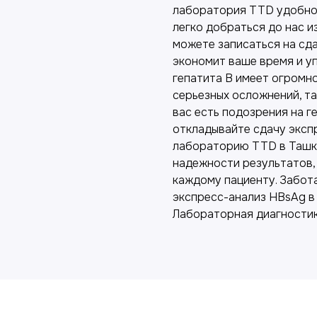
лаборатория TTD удобно 
легко добраться до нас и
можете записаться на сд
экономит ваше время и у
гепатита B имеет огромн
серьезных осложнений, так
вас есть подозрения на ге
откладывайте сдачу эксп
лабораторию TTD в Ташке
надежности результатов,
каждому пациенту. Забот
экспресс-анализ HBsAg в 
Лабораторная диагности