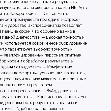
т все клинические данные и результаты
еимущества сдачи экспресс-анализа HBsAg в
енте: Лаборатория TTD в Ташкенте
ам ряд преимуществ при сдаче экспресс-
та и удобство: экспресс-анализ позволяет
атчайшие сроки, что особенно важно в
ативной диагностики. — Высокая точность и
ии используется современное оборудование
 что гарантирует высокую точность и
 — Квалифицированный персонал: опытные
бор крови и обработку результатов в
родными стандартами. — Комфортные
созданы комфортные условия для пациентов,
роцесс сдачи анализа максимально приятным
упная цена: мы предлагаем
ы на экспресс-анализ HBsAg, делая его
круга пациентов. — Конфиденциальность: мы
иденциальность результатов анализа и
этики. — Удобное расположение: