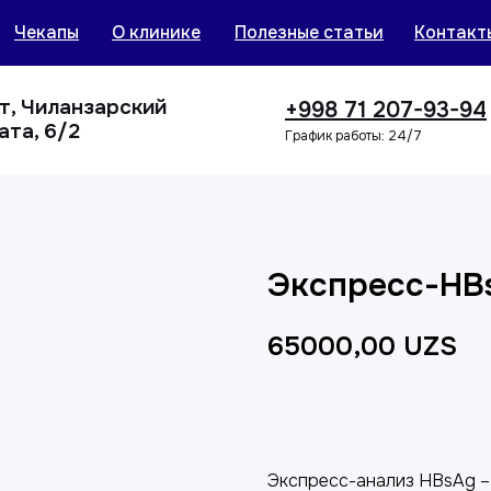
Чекапы
О клинике
Полезные статьи
Контакт
нт, Чиланзарский
+998 71 207-93-94
ата, 6/2
График работы: 24/7
Экспресс-HB
65000,00
UZS
Добавить в корзин
Экспресс-анализ HBsAg –