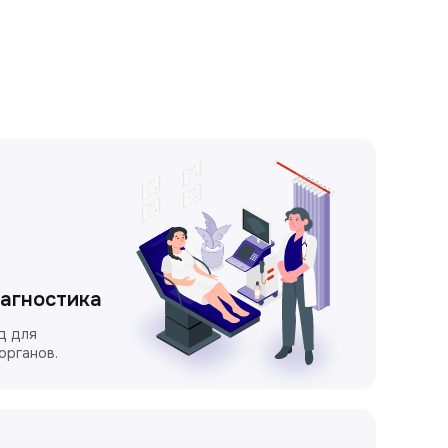
иагностика
д для
органов.