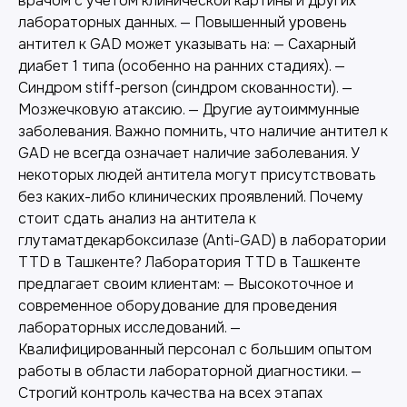
врачом с учетом клинической картины и других
лабораторных данных. — Повышенный уровень
антител к GAD может указывать на: — Сахарный
диабет 1 типа (особенно на ранних стадиях). —
Синдром stiff-person (синдром скованности). —
Мозжечковую атаксию. — Другие аутоиммунные
заболевания. Важно помнить, что наличие антител к
GAD не всегда означает наличие заболевания. У
некоторых людей антитела могут присутствовать
без каких-либо клинических проявлений. Почему
стоит сдать анализ на антитела к
глутаматдекарбоксилазе (Anti-GAD) в лаборатории
TTD в Ташкенте? Лаборатория TTD в Ташкенте
предлагает своим клиентам: — Высокоточное и
современное оборудование для проведения
Другие наши услуги
лабораторных исследований. —
Квалифицированный персонал с большим опытом
работы в области лабораторной диагностики. —
Строгий контроль качества на всех этапах