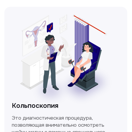
Получить консультацию
Нажимая на кнопку «Получить консультацию», вы
даёте согласие на обработку персональных
данных и соглашаетесь c политикой
конфиденциальности
Стаж >10лет
У нас работают