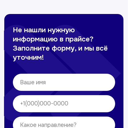
Омонов Акром
Врач ЛОР
Вечерние смены