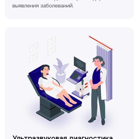
Доплерография
Метод ультразвуковой диагностики,
который используется для оценки
кровотока в сосудах.