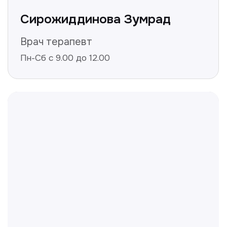
Получить консультацию
Нажимая на кнопку «Получить консультацию», вы
даёте согласие на обработку персональных
данных и соглашаетесь c политикой
конфиденциальности
Полезные статьи
Делимся с вами полезной
информацией