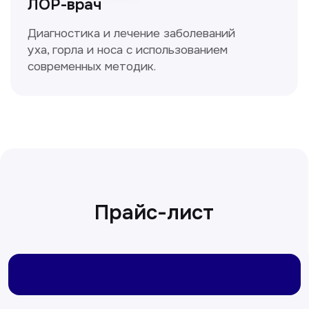
Сирожиддинова Зумрад
Врач терапевт
Пн-Сб с 9.00 до 12.00