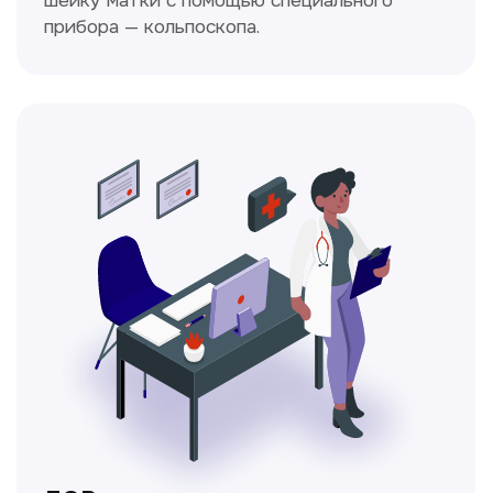
настоящие профессионалы
Ходжаева Юлдузхон
Врач кольпоскопист
Пн-Сб с 9.30 до 14.00