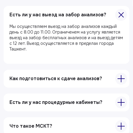
Есть ли у нас выезд на забор анализов?
Мы осуществляем выезд на забор анализов каждый
Главная
день с 8.00 до 11.00. Ограниченем на услугу является
выезд на забор бесплатных анализов и на выезд детям
О клиники
с 12 лет. Выезд осуществляется в пределах города
Ташкент.
Акции
Специалисты
Полезные статьи
Как подготовиться к сдаче анализов?
Услуги
Лабораторная диагностика
Есть ли у нас процедурные кабинеты?
Ультразвуковая диагностика
Электрокардиография
Что такое МСКТ?
Все услуги