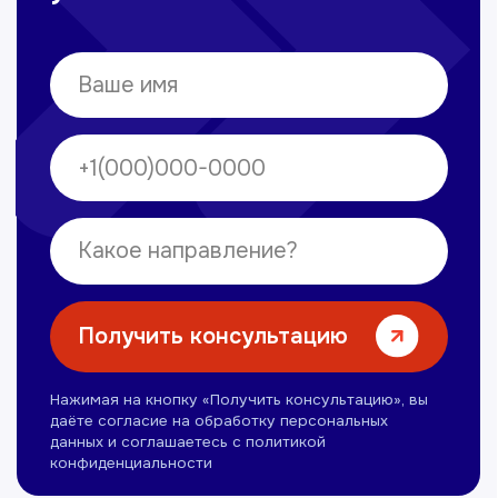
Омонов Акром
Врач ЛОР
Вечерние смены