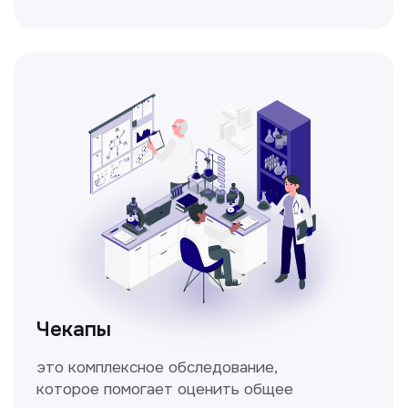
Спирометрия
Метод исследования функции внешнего
дыхания, включающий в себя измерение
объёмных и скоростных показателей
дыхания.