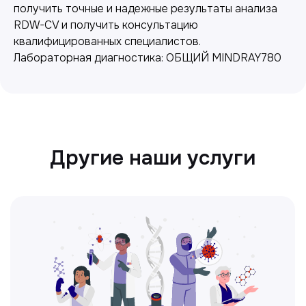
получить точные и надежные результаты анализа
Точные анализы для контроля здоровья и
RDW-CV и получить консультацию
выявления заболеваний.
квалифицированных специалистов.
Лабораторная диагностика: ОБЩИЙ MINDRAY780
Ультразвуковая диагностика
Безопасный и точный метод для
обследования внутренних органов.