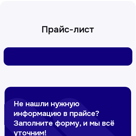
Сирожиддинова Зумрад
Врач терапевт
Пн-Сб с 9.00 до 12.00