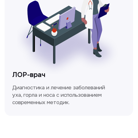
Ходжаева Юлдузхон
Врач кольпоскопист
Пн-Сб с 9.30 до 14.00