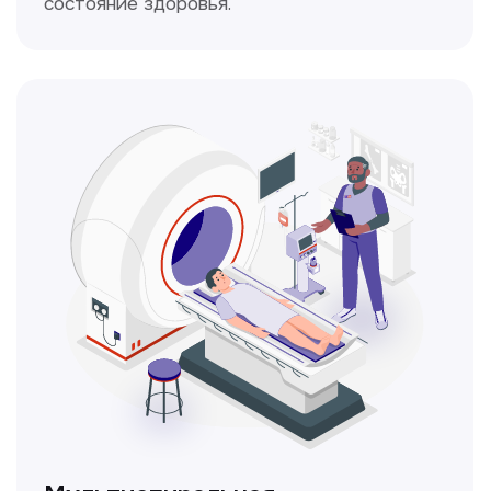
Кольпоскопия
Это диагностическая процедура,
позволяющая внимательно осмотреть
шейку матки с помощью специального
прибора — кольпоскопа.