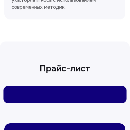
Ходжаева Юлдузхон
Врач кольпоскопист
Пн-Сб с 9.30 до 14.00