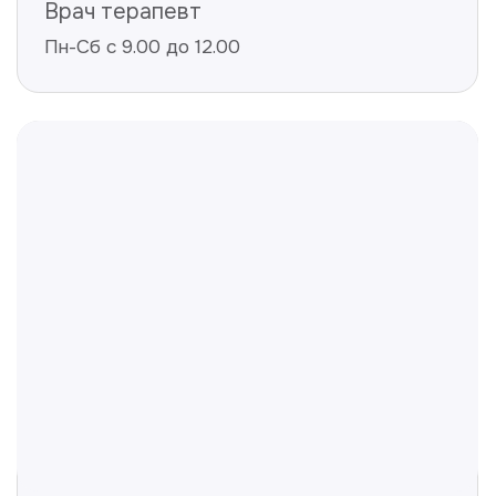
Не нашли ответ на ваш
вопрос? Оставьте заявку,
и мы ответим!
+998
Получить консультацию
Нажимая на кнопку «Получить консультацию», вы
даёте согласие на обработку персональных
данных и соглашаетесь c политикой