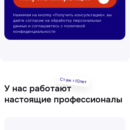
Омонов Акром
Врач ЛОР
Вечерние смены