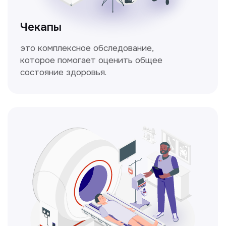
Спирометрия
Метод исследования функции внешнего
дыхания, включающий в себя измерение
объёмных и скоростных показателей
дыхания.