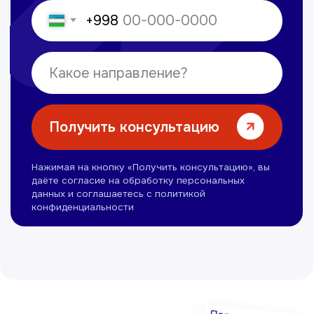
Ультразвуковая диагностика
Электрокардиография
Все услуги
Контакты
+998 71 207-93-94
Политика обработки персональных данных
© Copyright — 2025, TTD
Сайт сделан в
future-group.uz