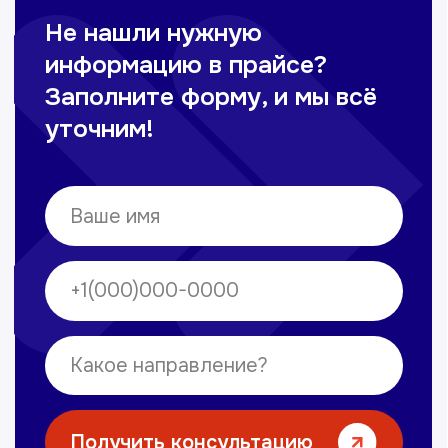
Сирожиддинова Зумрад
Врач терапевт
Пн-Сб с 9.00 до 12.00