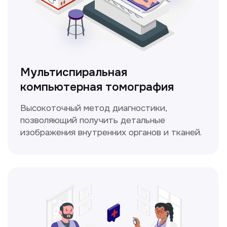
Кольпоскопия
Это диагностическая процедура,
позволяющая внимательно осмотреть
шейку матки с помощью специального
прибора — кольпоскопа.