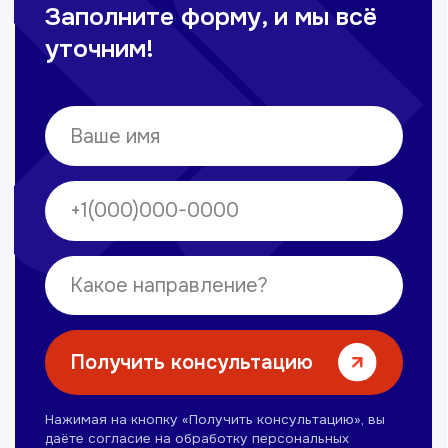
Омонов Акром
Врач ЛОР
Вечерние смены