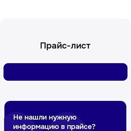
Сирожиддинова Зумрад
Врач терапевт
Пн-Сб с 9.00 до 12.00