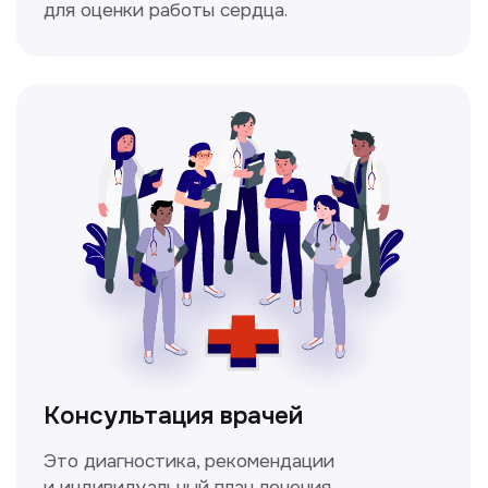
Мультиспиральная
компьютерная томография
Высокоточный метод диагностики,
позволяющий получить детальные
изображения внутренних органов и тканей.