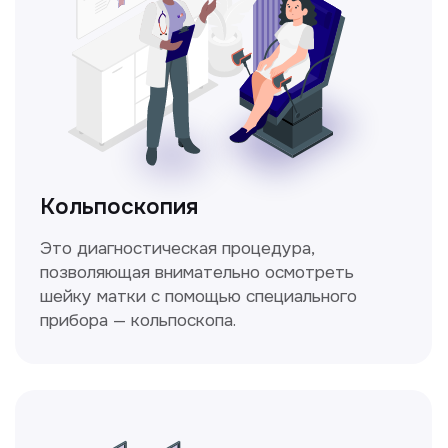
Нажимая на кнопку «Получить консультацию», вы
даёте согласие на обработку персональных
данных и соглашаетесь c политикой
конфиденциальности
Стаж >10лет
У нас работают
настоящие профессионалы