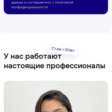
Нуманов Зохид
Врач УЗД
Вт, Чт, Сб с 14:00 до 19:00
Все врачи
Отвечаем на частые
вопросы