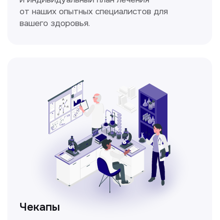
Спирометрия
Метод исследования функции внешнего
дыхания, включающий в себя измерение
объёмных и скоростных показателей
дыхания.