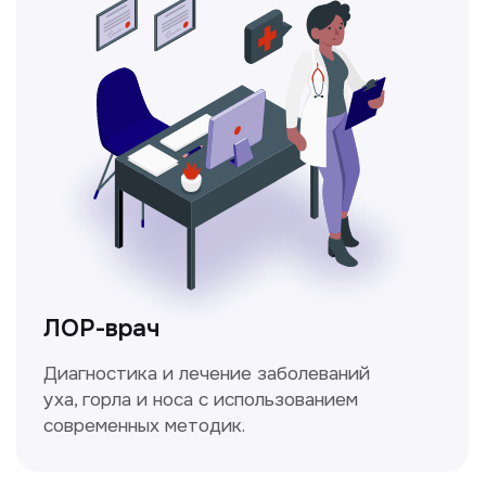
Ходжаева Юлдузхон
Врач кольпоскопист
Пн-Сб с 9.30 до 14.00