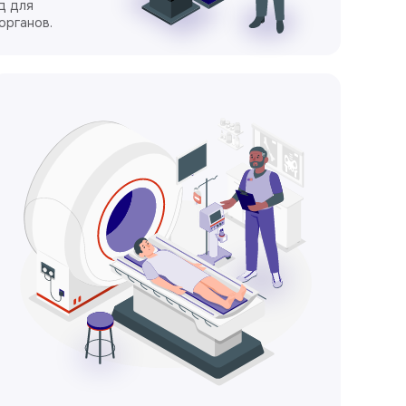
д для
органов.