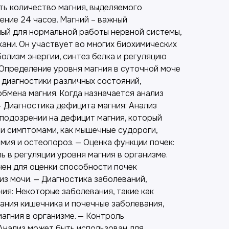
ть количество магния, выделяемого
ение 24 часов. Магний – важный
ый для нормальной работы нервной системы,
кани. Он участвует во многих биохимических
олизм энергии, синтез белка и регуляцию
 Определение уровня магния в суточной моче
 диагностики различных состояний,
бмена магния. Когда назначается анализ
— Диагностика дефицита магния: Анализ
 подозрении на дефицит магния, который
и симптомами, как мышечные судороги,
тмия и остеопороз. — Оценка функции почек:
 в регуляции уровня магния в организме.
чен для оценки способности почек
з мочи. — Диагностика заболеваний,
ия: Некоторые заболевания, такие как
ания кишечника и почечные заболевания,
магния в организме. — Контроль
Анализ может быть использован для