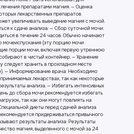
лечения препаратами магния. — Оценка
которых лекарственных препаратов
ожет увеличивать выведение магния с мочой.
ься к сдаче анализа: — Сбор суточной мочи:
иться в течение 24 часов. Обычно начинают
о мочеиспускания (эту порцию мочи
щие порции мочи, включая первую утреннюю
собирают в чистый контейнер. — Хранение
чу следует хранить в прохладном месте
ке). — Информирование врача: Необходимо
принимаемых лекарствах, так как некоторые
 результаты анализа. — Избегать интенсивных
день до сбора мочи рекомендуется избегать
агрузок, так как они могут повлиять на
 Специальной диеты перед сдачей анализа
 рекомендуется придерживаться привычного
азывают результаты анализа: Результаты
ество магния, выделенного с мочой за 24