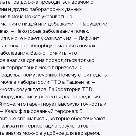
ультатов должна проводиться врачом с
ны и других лабораторных данных.
ия в моче может указывать на: —
магния с пищей или добавками. — Нарушение
ках. — Некоторые заболевания почек.
ия в моче может указывать на: — Дефицит
овышенную реабсорбцию магния в почках. —
аболевания. Важно помнить, что
ов анализа должна проводиться только
 интерпретация может привести к
неадекватному лечению. Почему стоит сдать
 моче в лаборатории TTD в Ташкенте: —
жность результатов: Лаборатория TTD
оборудование и реагенты для проведения
й моче, что гарантирует высокую точность и
 — Квалифицированный персонал: В
пытные специалисты, которые обеспечивают
нализа и интерпретацию результатов. —
ь анализ можно в удобное для вас время,