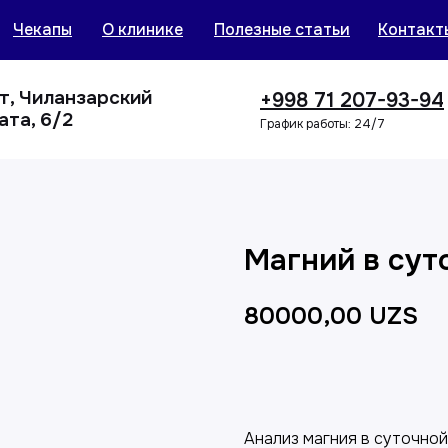
Чекапы
О клинике
Полезные статьи
Контакт
нт, Чиланзарский
+998 71 207-93-94
ата, 6/2
График работы: 24/7
Магний в сут
80000,00
UZS
Добавить в корзин
Анализ магния в суточной