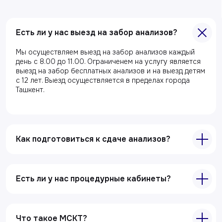
Есть ли у нас выезд на забор анализов?
Мы осуществляем выезд на забор анализов каждый
Главная
день с 8.00 до 11.00. Ограниченем на услугу является
выезд на забор бесплатных анализов и на выезд детям
О клиники
с 12 лет. Выезд осуществляется в пределах города
Ташкент.
Акции
Специалисты
Полезные статьи
Как подготовиться к сдаче анализов?
Услуги
Лабораторная диагностика
Есть ли у нас процедурные кабинеты?
Ультразвуковая диагностика
Электрокардиография
Что такое МСКТ?
Все услуги