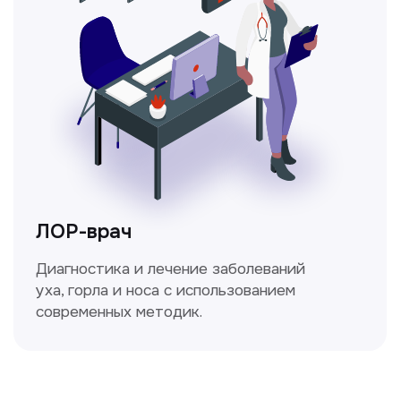
Ходжаева Юлдузхон
Врач кольпоскопист
Пн-Сб с 9.30 до 14.00