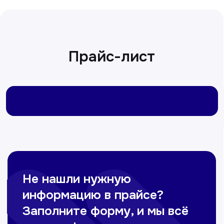
Сирожиддинова Зумрад
Врач терапевт
Пн-Сб с 9.00 до 12.00