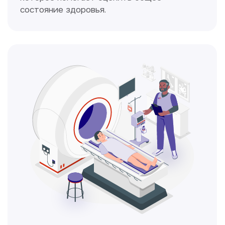
Кольпоскопия
Это диагностическая процедура,
позволяющая внимательно осмотреть
шейку матки с помощью специального
прибора — кольпоскопа.