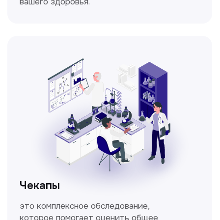
Спирометрия
Метод исследования функции внешнего
дыхания, включающий в себя измерение
объёмных и скоростных показателей
дыхания.