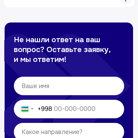
Контакты
+998 71 207-93-94
Политика обработки персональных данных
© Copyright — 2025, TTD
Сайт сделан в
future-group.uz