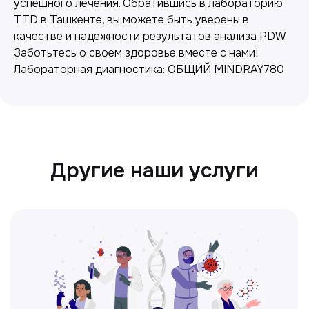
успешного лечения. Обратившись в лабораторию
TTD в Ташкенте, вы можете быть уверены в
Точные анализы для контроля здоровья и
выявления заболеваний.
качестве и надежности результатов анализа PDW.
Заботьтесь о своем здоровье вместе с нами!
Лабораторная диагностика: ОБЩИЙ MINDRAY780
Ультразвуковая диагностика
Безопасный и точный метод для
обследования внутренних органов.