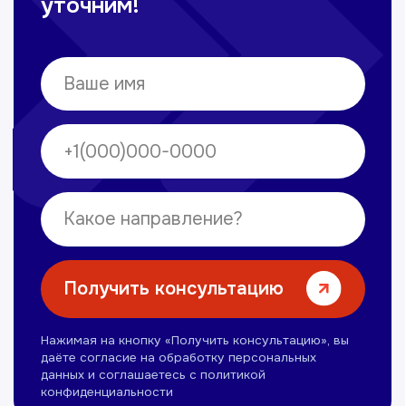
Омонов Акром
Врач ЛОР
Вечерние смены