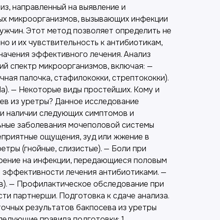
из, направленный на выявление и
ых микроорганизмов, вызывающих инфекции
ужчин. Этот метод позволяет определить не
 но и их чувствительность к антибиотикам,
значения эффективного лечения. Анализ
ий спектр микроорганизмов, включая: —
чная палочка, стафилококки, стрептококки).
da). — Некоторые виды простейших. Кому и
сев из уретры? Данное исследование
и наличии следующих симптомов и
ьные заболевания мочеполовой системы
Неприятные ощущения, зуд или жжение в
етры (гнойные, слизистые). — Боли при
рение на инфекции, передающиеся половым
ь эффективности лечения антибиотиками. —
ев). — Профилактическое обследование при
ти партнерши. Подготовка к сдаче анализа.
точных результатов бакпосева из уретры
едующие правила подготовки: 1.