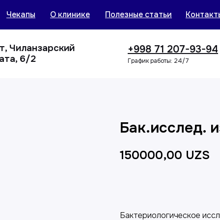
Чекапы
О клинике
Полезные статьи
Контакт
нт, Чиланзарский
+998 71 207-93-94
ата, 6/2
График работы: 24/7
Бак.исслед. и
150000,00
UZS
Добавить в корзин
Бактериологическое иссле