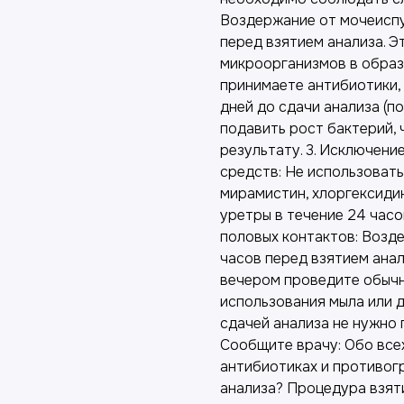
Воздержание от мочеиспус
перед взятием анализа. 
микроорганизмов в образц
принимаете антибиотики, 
дней до сдачи анализа (п
подавить рост бактерий,
результату. 3. Исключени
средств: Не использовать
мирамистин, хлоргексидин
уретры в течение 24 часо
половых контактов: Возд
часов перед взятием анал
вечером проведите обычн
использования мыла или д
сдачей анализа не нужно 
Сообщите врачу: Обо все
антибиотиках и противог
анализа? Процедура взят