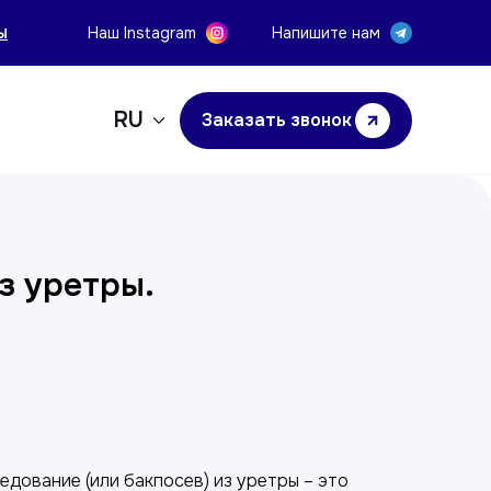
ы
Наш Instagram
Напишите нам
RU
Заказать звонок
з уретры.
у
дование (или бакпосев) из уретры – это