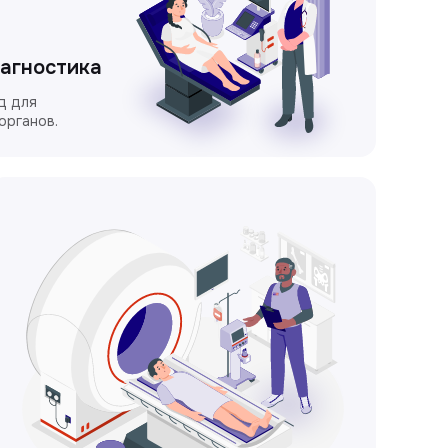
иагностика
д для
органов.