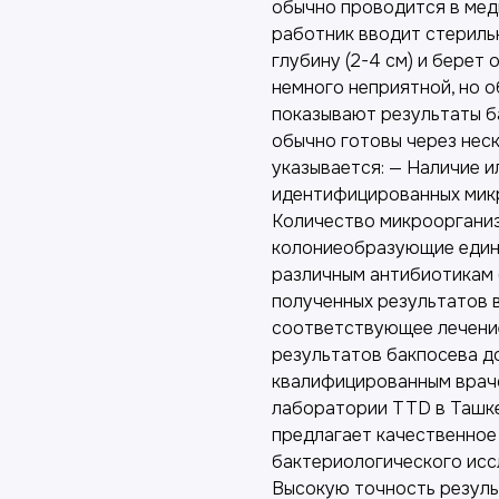
обычно проводится в мед
работник вводит стериль
глубину (2-4 см) и берет
немного неприятной, но о
показывают результаты б
обычно готовы через неск
указывается: — Наличие и
идентифицированных микр
Количество микроорганиз
колониеобразующие едини
различным антибиотикам 
полученных результатов 
соответствующее лечение
результатов бакпосева д
квалифицированным врачо
лаборатории TTD в Ташк
предлагает качественное
бактериологического исс
Высокую точность резуль