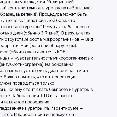
ицинском учреждении. Медицинский
ный зонд или тампон в уретру на небольшую
 образец выделений. Процедура может быть
бычно не вызывает сильной боли. Что
акпосева из уретры? Результаты бакпосева
олько дней (обычно 3-7 дней). В результатах
ли отсутствие роста микроорганизмов. — Вид
оорганизмов (если они обнаружены). —
мов (обычно указывается в КОЕ –
цы). — Чувствительность микроорганизмов к
(антибиотикограмма). На основании
врач может установить диагноз и назначить
. Важно помнить, что интерпретация
олжна проводиться только
м. Почему стоит сдать бакпосев из уретры в
енте? Лаборатория TTD в Ташкенте
 и надежное проведение
ледования из уретры. Мы гарантируем: —
татов: В лаборатории используется