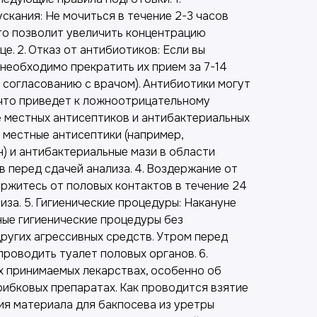
кания: Не мочиться в течение 2-3 часов
Это позволит увеличить концентрацию
е. 2. Отказ от антибиотиков: Если вы
необходимо прекратить их прием за 7-14
о согласованию с врачом). Антибиотики могут
 что приведет к ложноотрицательному
е местных антисептиков и антибактериальных
 местные антисептики (например,
) и антибактериальные мази в области
в перед сдачей анализа. 4. Воздержание от
ержитесь от половых контактов в течение 24
иза. 5. Гигиенические процедуры: Накануне
ые гигиенические процедуры без
ругих агрессивных средств. Утром перед
проводить туалет половых органов. 6.
х принимаемых лекарствах, особенно об
рибковых препаратах. Как проводится взятие
ия материала для бакпосева из уретры