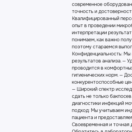
современное оборудовани
точность и достоверность
Квалифицированный перс
опыт в проведении микро
интерпретации результат
понимаем, как важно полу
поэтому стараемся выпол
Конфиденциальность: Мы
результатов анализа. — У
проводится в комфортных
гигиенических норм. — До
конкурентоспособные цен
— Широкий спектр исслед
сдать не только бакпосев 
диагностики инфекций мо
подход: Мы учитываем ин
пациента и предоставляем
Своевременная и точная д
Обратитесь в лаборатор