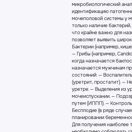
микробиологический анал
идентификацию патогенн
мочеполовой системы у м
только наличие бактерий,
что крайне важно для на
позволяет выявить широк
Бактерии (например, кише
— Грибы (например, Candi
когда назначается бакпо
назначается мужчинам пр
состояний: — Воспалител
(уретрит, простатит). — 
уретре. — Выделения из ур
мочеиспускании. — Подоз
путем (ИППП). — Контрол
Бесплодие (в ряде случа
планировании беременнос
Для получения наиболее 
необходимо соблюдать сл