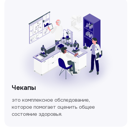
Спирометрия
Метод исследования функции внешнего
дыхания, включающий в себя измерение
объёмных и скоростных показателей
дыхания.