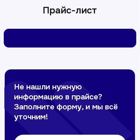
Сирожиддинова Зумрад
Врач терапевт
Пн-Сб с 9.00 до 12.00