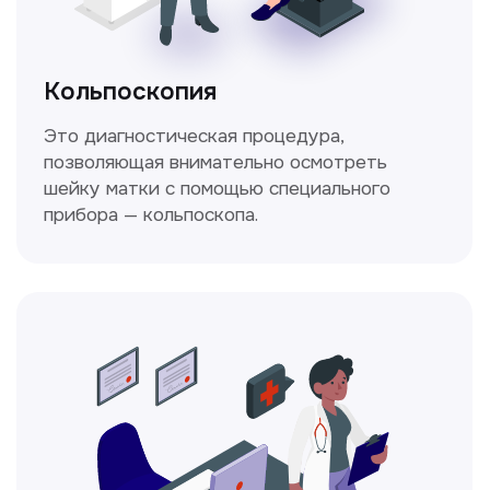
Стаж >10лет
У нас работают
настоящие профессионалы