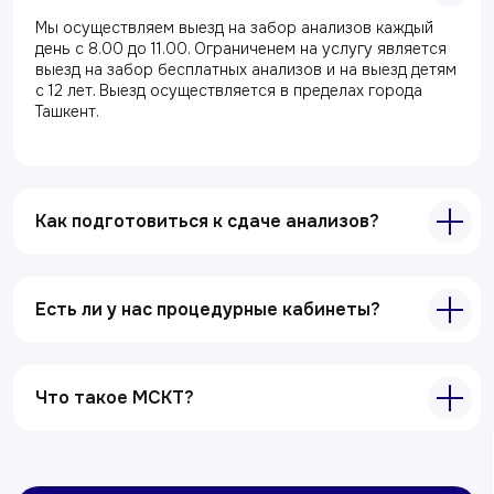
Мы осуществляем выезд на забор анализов каждый
день с 8.00 до 11.00. Ограниченем на услугу является
Главная
выезд на забор бесплатных анализов и на выезд детям
с 12 лет. Выезд осуществляется в пределах города
О клиники
Ташкент.
Акции
Специалисты
Полезные статьи
Как подготовиться к сдаче анализов?
Услуги
Есть ли у нас процедурные кабинеты?
Лабораторная диагностика
Ультразвуковая диагностика
Электрокардиография
Что такое МСКТ?
Все услуги
Контакты