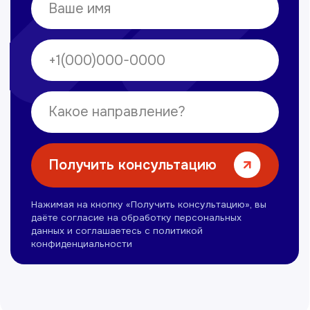
Омонов Акром
Врач ЛОР
Вечерние смены
Нуманов Зохид