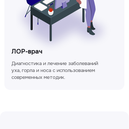
Ходжаева Юлдузхон
Врач кольпоскопист
Пн-Сб с 9.30 до 14.00