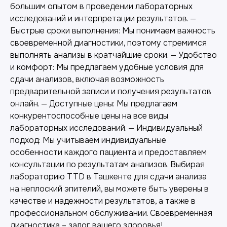
большим опытом в проведении лабораторных
исследований и интерпретации результатов. —
Другие наши услуги
Быстрые сроки выполнения: Мы понимаем важность
своевременной диагностики, поэтому стремимся
выполнять анализы в кратчайшие сроки. — Удобство
и комфорт: Мы предлагаем удобные условия для
сдачи анализов, включая возможность
предварительной записи и получения результатов
онлайн. — Доступные цены: Мы предлагаем
конкурентоспособные цены на все виды
лабораторных исследований. — Индивидуальный
подход: Мы учитываем индивидуальные
особенности каждого пациента и предоставляем
консультации по результатам анализов. Выбирая
лабораторию TTD в Ташкенте для сдачи анализа
на неплоский эпителий, вы можете быть уверены в
Лабораторная диагностика
качестве и надежности результатов, а также в
Точные анализы для контроля здоровья и
профессиональном обслуживании. Своевременная
выявления заболеваний.
диагностика – залог вашего здоровья!