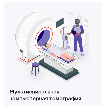
Кольпоскопия
Это диагностическая процедура,
позволяющая внимательно осмотреть
шейку матки с помощью специального
прибора — кольпоскопа.
ЛОР-врач