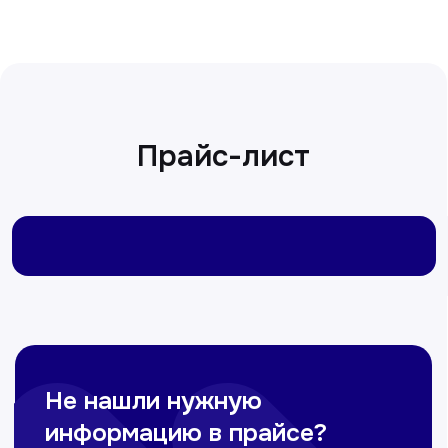
Сирожиддинова Зумрад
Врач терапевт
Пн-Сб с 9.00 до 12.00