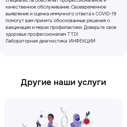
специалисты обеспечат профессиональное и
качественное обслуживание. Своевременное
Лабораторная диагностика
выявление и оценка иммунного ответа к COVID-19
Точные анализы для контроля здоровья и
помогут вам принять обоснованные решения о
выявления заболеваний.
вакцинации и мерах профилактики. Доверьте свое
здоровье профессионалам TTD!
Лабораторная диагностика: ИНФЕКЦИИ
Ультразвуковая диагностика