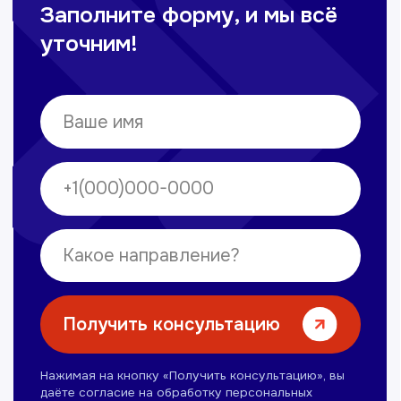
Омонов Акром
Врач ЛОР
Вечерние смены