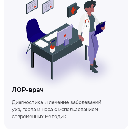
Ходжаева Юлдузхон
Врач кольпоскопист
Пн-Сб с 9.30 до 14.00