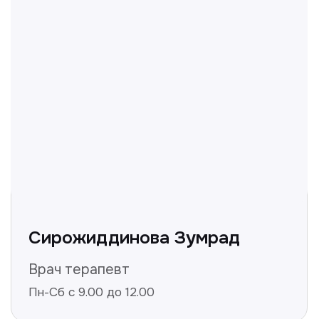
Не нашли ответ на ваш
вопрос? Оставьте заявку,
и мы ответим!
+998
Получить консультацию
Нажимая на кнопку «Получить консультацию», вы
даёте согласие на обработку персональных
данных и соглашаетесь c политикой
конфиденциальности