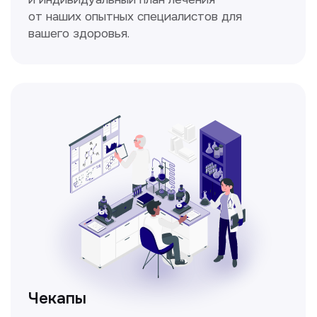
Спирометрия
Метод исследования функции внешнего
дыхания, включающий в себя измерение
объёмных и скоростных показателей
дыхания.