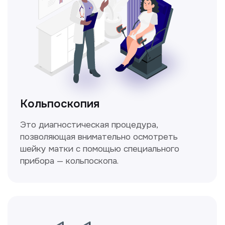
Нажимая на кнопку «Получить консультацию», вы
даёте согласие на обработку персональных
данных и соглашаетесь c политикой
конфиденциальности
Стаж >10лет
У нас работают
настоящие профессионалы