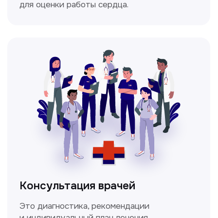
Мультиспиральная
компьютерная томография
Высокоточный метод диагностики,
позволяющий получить детальные
изображения внутренних органов и тканей.