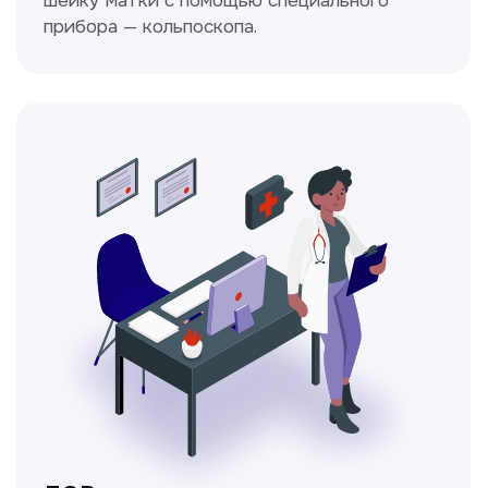
Ходжаева Юлдузхон
Врач кольпоскопист
Пн-Сб с 9.30 до 14.00