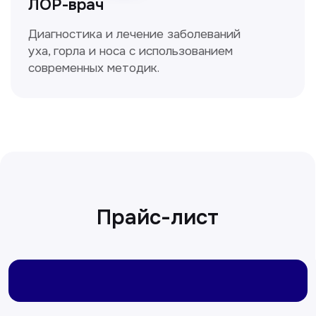
Сирожиддинова Зумрад
Врач терапевт
Пн-Сб с 9.00 до 12.00