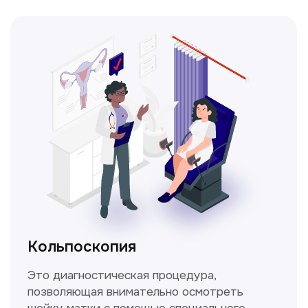
Получить консультацию
Нажимая на кнопку «Получить консультацию», вы
даёте согласие на обработку персональных
данных и соглашаетесь c политикой
конфиденциальности
Стаж >10лет
У нас работают
настоящие профессионалы