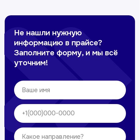
Омонов Акром
Врач ЛОР
Вечерние смены