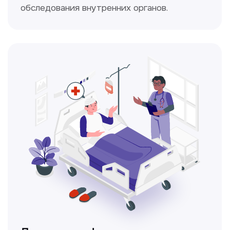
Простой и безболезненный метод
для оценки работы сердца.
Консультация врачей
Это диагностика, рекомендации
и индивидуальный план лечения
от наших опытных специалистов для
вашего здоровья.