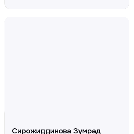
Не нашли ответ на ваш
вопрос? Оставьте заявку,
и мы ответим!
+998
Получить консультацию
Нажимая на кнопку «Получить консультацию», вы