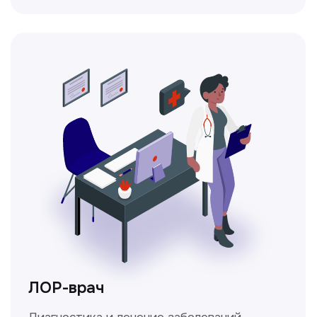
Ходжаева Юлдузхон
Врач кольпоскопист
Пн-Сб с 9.30 до 14.00