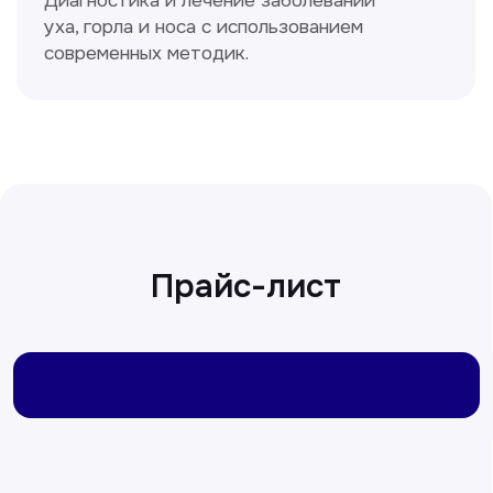
Сирожиддинова Зумрад
Врач терапевт
Пн-Сб с 9.00 до 12.00