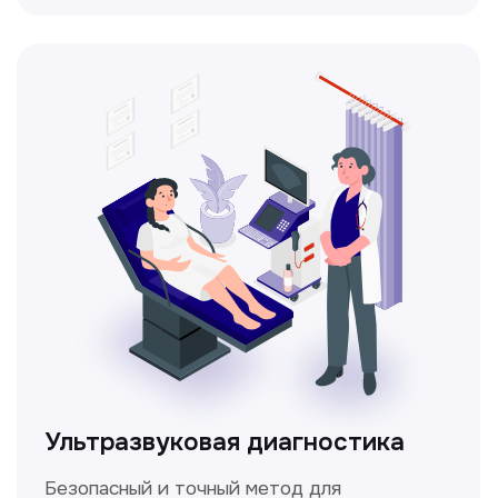
Доплерография
Метод ультразвуковой диагностики,
который используется для оценки
кровотока в сосудах.
Электрокардиография