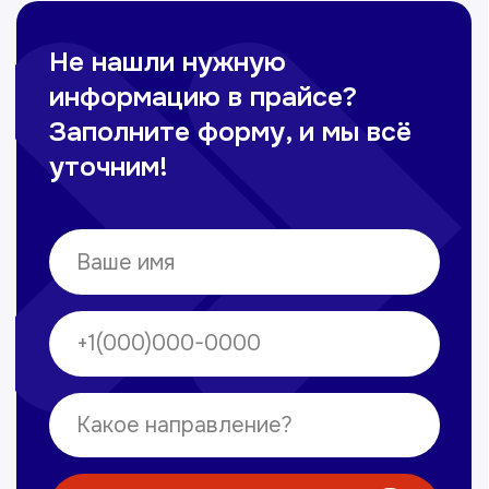
Омонов Акром
Врач ЛОР
Вечерние смены