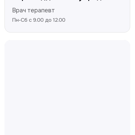
даёте согласие на обработку персональных
данных и соглашаетесь c политикой
конфиденциальности
Полезные статьи
Делимся с вами полезной
информацией