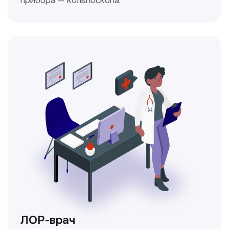
Получить консультацию
Нажимая на кнопку «Получить консультацию», вы
даёте согласие на обработку персональных
данных и соглашаетесь c политикой
конфиденциальности
Стаж >10лет
У нас работают
настоящие профессионалы