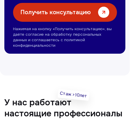
Омонов Акром
Врач ЛОР
Вечерние смены