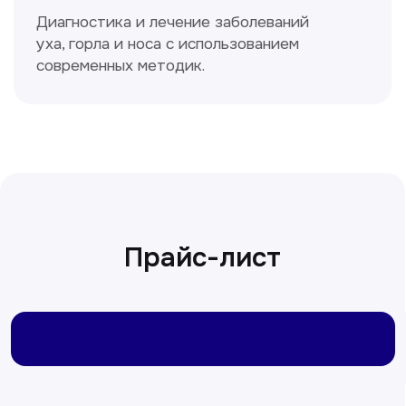
Ходжаева Юлдузхон
Врач кольпоскопист
Пн-Сб с 9.30 до 14.00