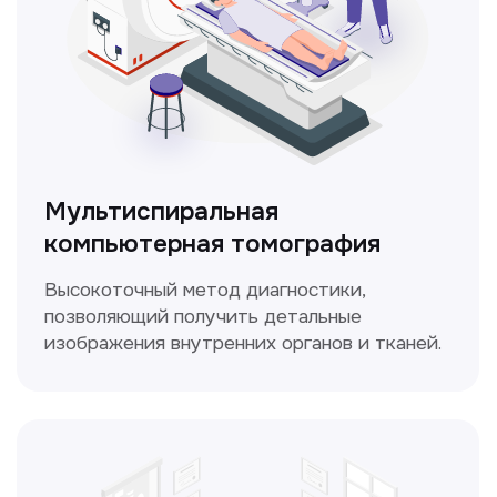
Кольпоскопия
Это диагностическая процедура,
позволяющая внимательно осмотреть
шейку матки с помощью специального
прибора — кольпоскопа.