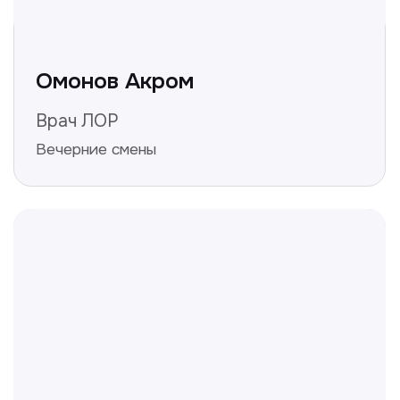
Нажимая на кнопку «Получить консультацию», вы
даёте согласие на обработку персональных
данных и соглашаетесь c политикой
конфиденциальности
Полезные статьи
Делимся с вами полезной
информацией