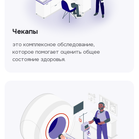
Спирометрия
Метод исследования функции внешнего
дыхания, включающий в себя измерение
объёмных и скоростных показателей
дыхания.