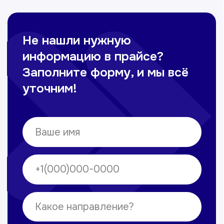
Сирожиддинова Зумрад
Врач терапевт
Пн-Сб с 9.00 до 12.00