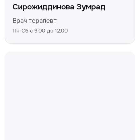
Получить консультацию
Нажимая на кнопку «Получить консультацию», вы
даёте согласие на обработку персональных
данных и соглашаетесь c политикой
конфиденциальности
Полезные статьи
Делимся с вами полезной
информацией