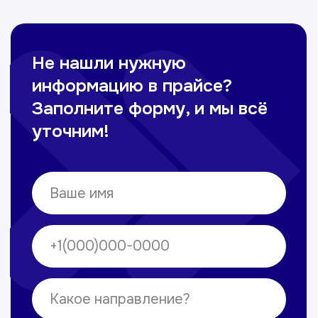
Омонов Акром
Врач ЛОР
Вечерние смены