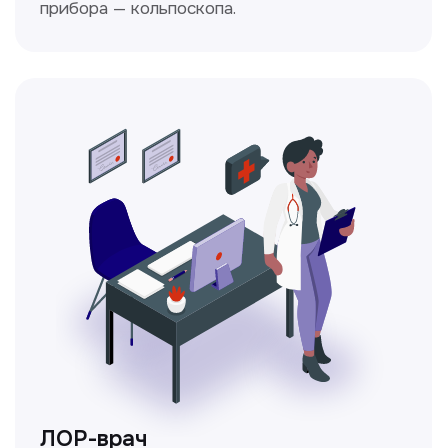
Ходжаева Юлдузхон
Врач кольпоскопист
Пн-Сб с 9.30 до 14.00