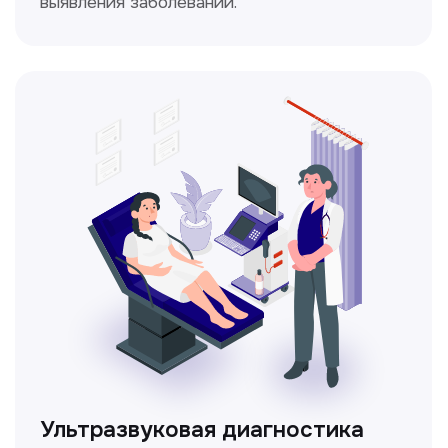
Доплерография
Метод ультразвуковой диагностики,
который используется для оценки
кровотока в сосудах.