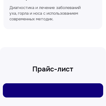
Сирожиддинова Зумрад
Врач терапевт
Пн-Сб с 9.00 до 12.00