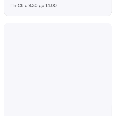
Не нашли ответ на ваш
вопрос? Оставьте заявку,
и мы ответим!
+998