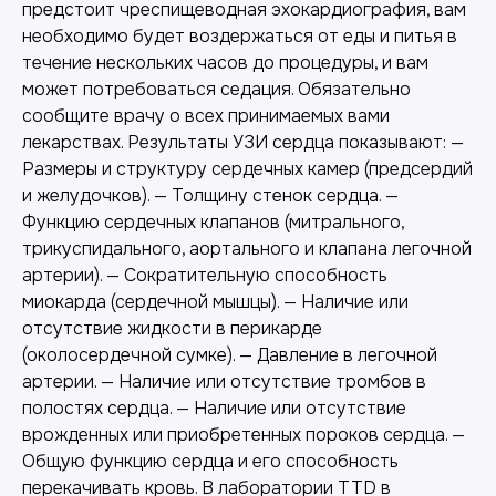
предстоит чреспищеводная эхокардиография, вам
необходимо будет воздержаться от еды и питья в
течение нескольких часов до процедуры, и вам
может потребоваться седация. Обязательно
сообщите врачу о всех принимаемых вами
лекарствах. Результаты УЗИ сердца показывают: —
Размеры и структуру сердечных камер (предсердий
и желудочков). — Толщину стенок сердца. —
Функцию сердечных клапанов (митрального,
трикуспидального, аортального и клапана легочной
артерии). — Сократительную способность
миокарда (сердечной мышцы). — Наличие или
отсутствие жидкости в перикарде
(околосердечной сумке). — Давление в легочной
артерии. — Наличие или отсутствие тромбов в
Другие наши услуги
полостях сердца. — Наличие или отсутствие
врожденных или приобретенных пороков сердца. —
Общую функцию сердца и его способность
перекачивать кровь. В лаборатории TTD в