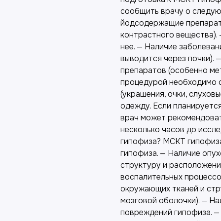
сообщить врачу о следую
йодсодержащие препараты
контрастного вещества).
нее. — Наличие заболеван
выводится через почки). 
препаратов (особенно ме
процедурой необходимо с
(украшения, очки, слухов
одежду. Если планируетс
врач может рекомендоват
несколько часов до иссл
гипофиза? МСКТ гипофиза
гипофиза. — Наличие опух
структуру и расположение
воспалительных процессов
окружающих тканей и стр
мозговой оболочки). — На
повреждений гипофиза. —