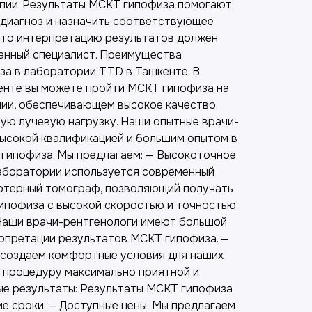
апии. Результаты МСКТ гипофиза помогают
 диагноз и назначить соответствующее
 что интерпретацию результатов должен
анный специалист. Преимущества
а в лаборатории TTD в Ташкенте. В
енте вы можете пройти МСКТ гипофиза на
ии, обеспечивающем высокое качество
ую лучевую нагрузку. Наши опытные врачи-
ысокой квалификацией и большим опытом в
 гипофиза. Мы предлагаем: — Высокоточное
аборатории используется современный
ютерный томограф, позволяющий получать
ипофиза с высокой скоростью и точностью.
Наши врачи-рентгенологи имеют большой
ерпретации результатов МСКТ гипофиза. —
 создаем комфортные условия для наших
ь процедуру максимально приятной и
ые результаты: Результаты МСКТ гипофиза
е сроки. — Доступные цены: Мы предлагаем