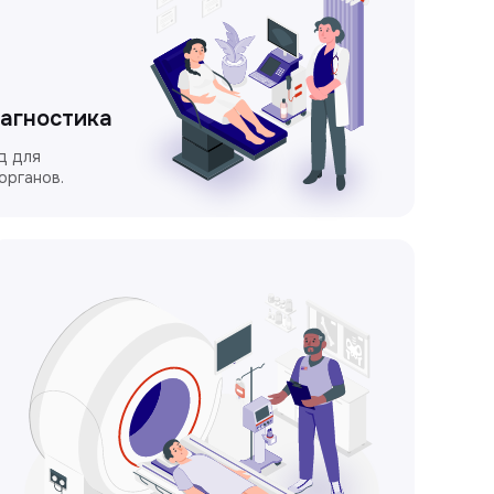
иагностика
д для
органов.