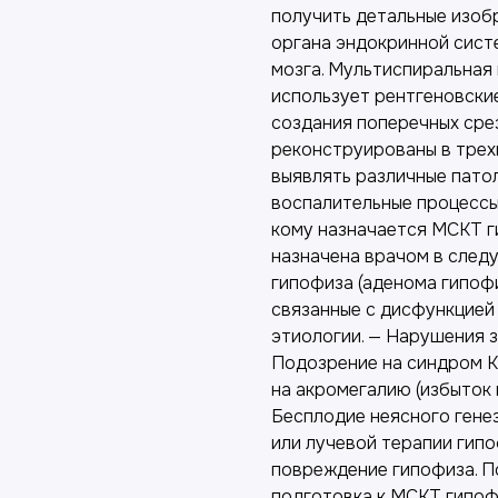
получить детальные изоб
органа эндокринной сист
мозга. Мультиспиральная
использует рентгеновски
создания поперечных сре
реконструированы в трех
выявлять различные патол
воспалительные процессы 
кому назначается МСКТ 
назначена врачом в след
гипофиза (аденома гипоф
связанные с дисфункцией
этиологии. — Нарушения з
Подозрение на синдром К
на акромегалию (избыток 
Бесплодие неясного генез
или лучевой терапии гипо
повреждение гипофиза. П
подготовка к МСКТ гипоф