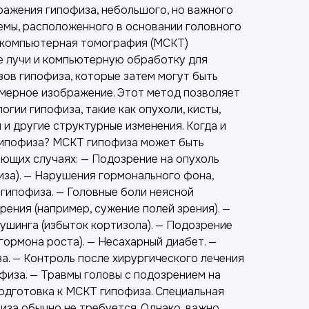
ражения гипофиза, небольшого, но важного
емы, расположенного в основании головного
 компьютерная томография (МСКТ)
е лучи и компьютерную обработку для
зов гипофиза, которые затем могут быть
мерное изображение. Этот метод позволяет
огии гипофиза, такие как опухоли, кисты,
и другие структурные изменения. Когда и
гипофиза? МСКТ гипофиза может быть
ующих случаях: — Подозрение на опухоль
иза). — Нарушения гормонального фона,
 гипофиза. — Головные боли неясной
рения (например, сужение полей зрения). —
ушинга (избыток кортизола). — Подозрение
гормона роста). — Несахарный диабет. —
а. — Контроль после хирургического лечения
физа. — Травмы головы с подозрением на
одготовка к МСКТ гипофиза. Специальная
иза обычно не требуется. Однако, важно