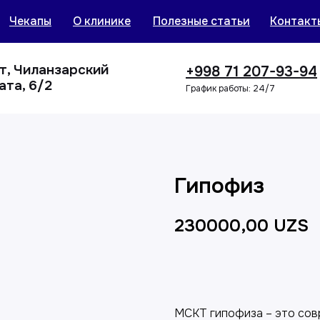
Чекапы
О клинике
Полезные статьи
Контакт
нт, Чиланзарский
+998 71 207-93-94
ата, 6/2
График работы: 24/7
Гипофиз
230000,00
UZS
Добавить в корзин
МСКТ гипофиза – это сов