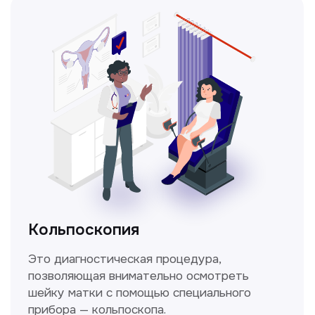
Получить консультацию
Нажимая на кнопку «Получить консультацию», вы
даёте согласие на обработку персональных
данных и соглашаетесь c политикой
конфиденциальности
Стаж >10лет
У нас работают
настоящие профессионалы