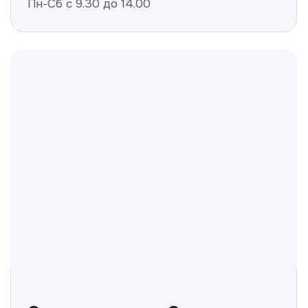
Не нашли ответ на ваш
вопрос? Оставьте заявку,
и мы ответим!
+998
Получить консультацию