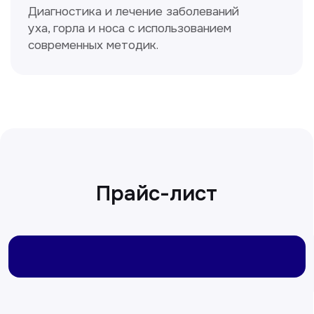
Сирожиддинова Зумрад
Врач терапевт
Пн-Сб с 9.00 до 12.00