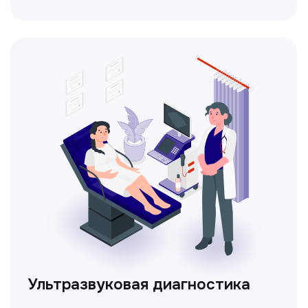
Доплерография
Метод ультразвуковой диагностики,
который используется для оценки
кровотока в сосудах.
Электрокардиография