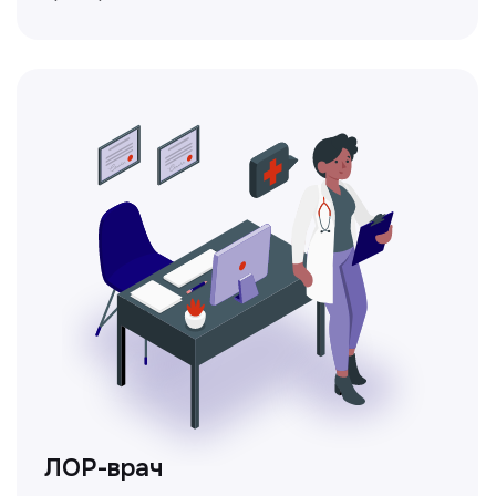
Ходжаева Юлдузхон
Врач кольпоскопист
Пн-Сб с 9.30 до 14.00