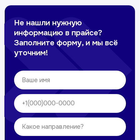
Омонов Акром
Врач ЛОР
Вечерние смены