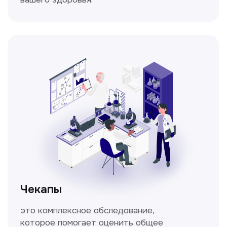
Спирометрия
Метод исследования функции внешнего
дыхания, включающий в себя измерение
объёмных и скоростных показателей
дыхания.