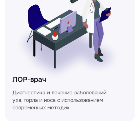
Ходжаева Юлдузхон
Врач кольпоскопист
Пн-Сб с 9.30 до 14.00