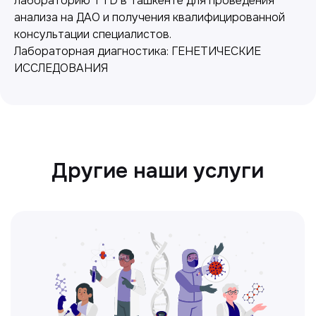
лабораторию TTD в Ташкенте для проведения
анализа на ДАО и получения квалифицированной
Точные анализы для контроля здоровья и
консультации специалистов.
выявления заболеваний.
Лабораторная диагностика: ГЕНЕТИЧЕСКИЕ
ИССЛЕДОВАНИЯ
Ультразвуковая диагностика
Безопасный и точный метод для
обследования внутренних органов.