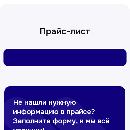
Сирожиддинова Зумрад
Врач терапевт
Пн-Сб с 9.00 до 12.00