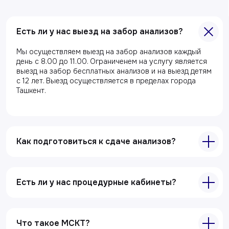
Есть ли у нас выезд на забор анализов?
Мы осуществляем выезд на забор анализов каждый
Главная
день с 8.00 до 11.00. Ограниченем на услугу является
выезд на забор бесплатных анализов и на выезд детям
О клиники
с 12 лет. Выезд осуществляется в пределах города
Ташкент.
Акции
Специалисты
Полезные статьи
Как подготовиться к сдаче анализов?
Услуги
Лабораторная диагностика
Есть ли у нас процедурные кабинеты?
Ультразвуковая диагностика
Электрокардиография
Что такое МСКТ?
Все услуги