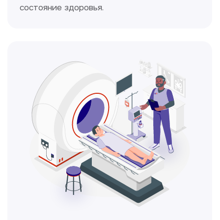
Кольпоскопия
Это диагностическая процедура,
позволяющая внимательно осмотреть
шейку матки с помощью специального
прибора — кольпоскопа.