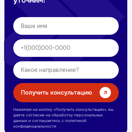
Омонов Акром
Врач ЛОР
Вечерние смены