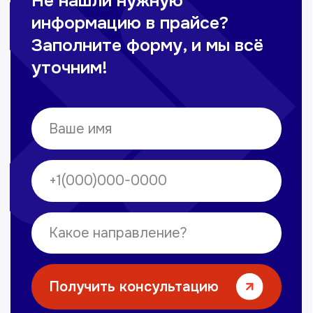
Омонов Акром
Врач ЛОР
Вечерние смены