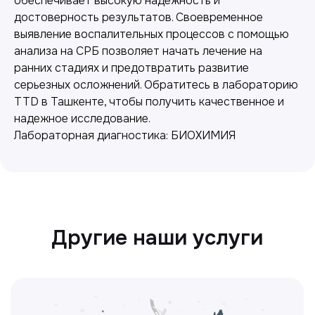
обеспечивает высокую надежность и
достоверность результатов. Своевременное
выявление воспалительных процессов с помощью
Лабораторная диагностика
анализа на СРБ позволяет начать лечение на
ранних стадиях и предотвратить развитие
Точные анализы для контроля здоровья и
серьезных осложнений. Обратитесь в лабораторию
выявления заболеваний.
TTD в Ташкенте, чтобы получить качественное и
надежное исследование.
Лабораторная диагностика: БИОХИМИЯ