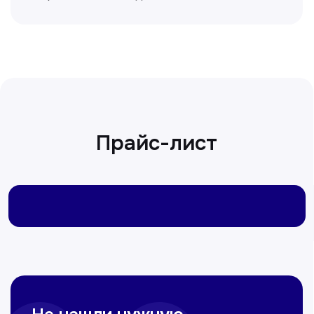
Сирожиддинова Зумрад
Врач терапевт
Пн-Сб с 9.00 до 12.00