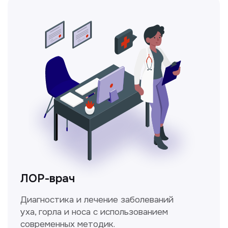
Ходжаева Юлдузхон
Врач кольпоскопист
Пн-Сб с 9.30 до 14.00