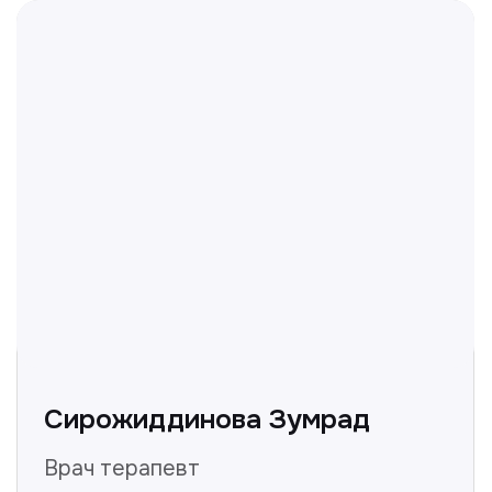
Не нашли ответ на ваш
вопрос? Оставьте заявку,
и мы ответим!
+998
Получить консультацию
Нажимая на кнопку «Получить консультацию», вы
даёте согласие на обработку персональных
данных и соглашаетесь c политикой
конфиденциальности