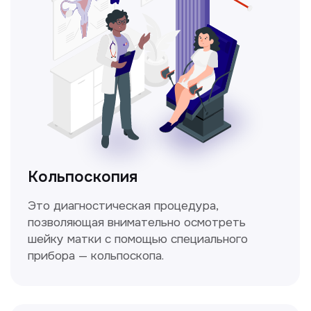
Получить консультацию
Нажимая на кнопку «Получить консультацию», вы
даёте согласие на обработку персональных
данных и соглашаетесь c политикой
конфиденциальности
Стаж >10лет
У нас работают
настоящие профессионалы