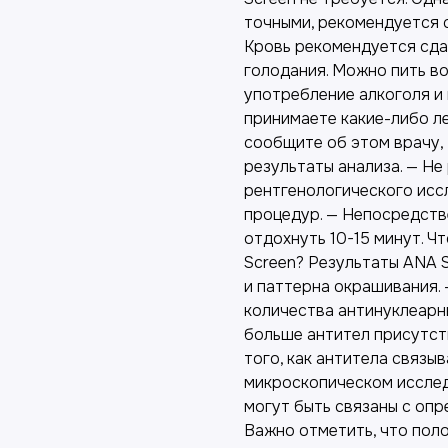
точными, рекомендуется
Кровь рекомендуется сда
голодания. Можно пить во
употребление алкоголя и 
принимаете какие-либо л
сообщите об этом врачу, 
результаты анализа. — Не
рентгенологического исс
процедур. — Непосредств
отдохнуть 10-15 минут. Ч
Screen? Результаты ANA 
и паттерна окрашивания. 
количества антинуклеарны
больше антител присутст
того, как антитела связы
микроскопическом исслед
могут быть связаны с оп
Важно отметить, что пол