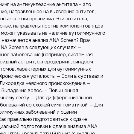
ининг на антинуклеарные антитела – это
ие, направленное на выявление антител,
ные клетки организма. Эти антитела,
арные, направлены против компонентов ядра
 может указывать на наличие аутоиммунного
у назначается анализ ANA Screen? Врач
NA Screen в следующих случаях: —
ное заболевание (например, системная
тоидный артрит, склеродермия, синдром
птомов, характерных для аутоиммунных
 Хроническая усталость. — Боли в суставах и
 Лихорадка неясного происхождения. —
 — Выпадение волос. — Повышенная
ечному свету. — Для дифференциальной
аболеваний со схожей симптоматикой. — Для
оиммунных заболеваний и оценки
Как правильно подготовиться к сдаче
циальной подготовки к сдаче анализа ANA
ако, чтобы результаты были максимально