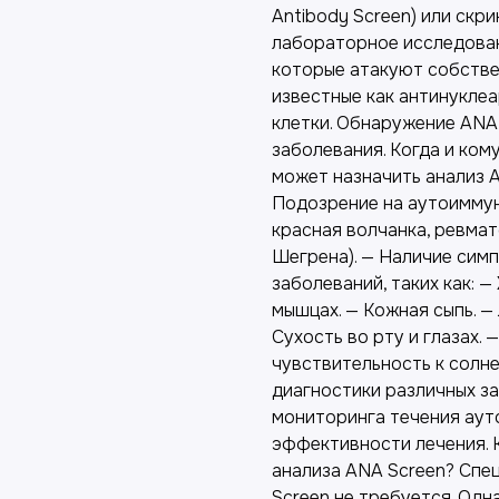
Antibody Screen) или скр
лабораторное исследован
которые атакуют собствен
известные как антинукле
клетки. Обнаружение ANA
заболевания. Когда и ком
может назначить анализ A
Подозрение на аутоиммун
красная волчанка, ревма
Шегрена). — Наличие сим
заболеваний, таких как: —
мышцах. — Кожная сыпь. —
Сухость во рту и глазах.
чувствительность к солн
диагностики различных з
мониторинга течения аут
эффективности лечения. 
анализа ANA Screen? Спе
Screen не требуется. Одн