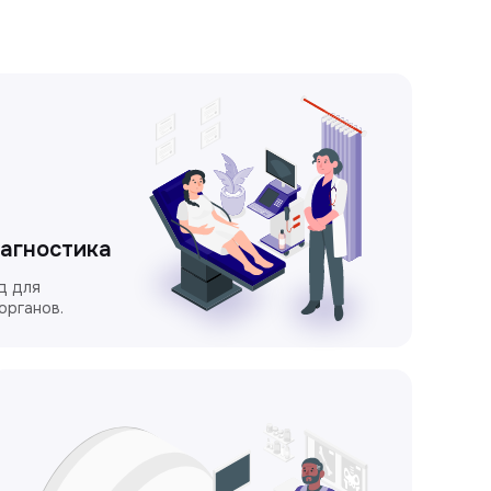
иагностика
д для
органов.