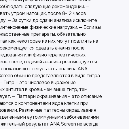
 соблюдать следующие рекомендации: —
вать утром натощак, после 8-12 часов
ду. — За сутки до сдачи анализа исключите
интенсивные физические нагрузки. — Если вы
екарственные препараты, обязательно
так как некоторые из них могут повлиять на
 рекомендуется сдавать анализ после
ледования или физиотерапевтических
енно перед сдачей анализа рекомендуется
то показывают результаты анализа ANA
Screen обычно представляются в виде титра
— Титр – это числовое выражение
х антител в крови. Чем выше титр, тем
вует. — Паттерн окрашивания – это описание
ваются с компонентами ядра клетки при
овании. Различные паттерны окрашивания
ределенными аутоиммунными заболеваниями.
ожительный результат ANA Screen не всегда