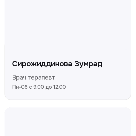
Получить консультацию
Нажимая на кнопку «Получить консультацию», вы
даёте согласие на обработку персональных
данных и соглашаетесь c политикой
конфиденциальности
Полезные статьи
Делимся с вами полезной
информацией