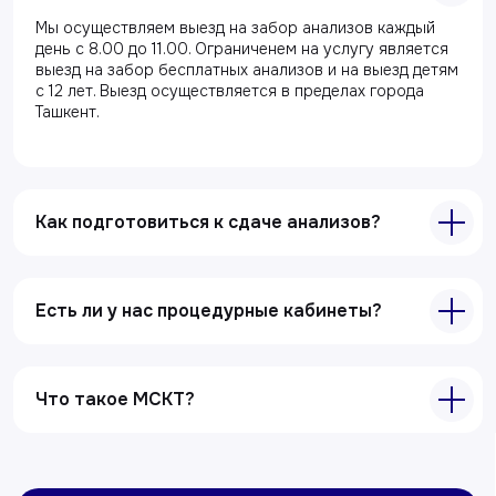
О клиники
Мы осуществляем выезд на забор анализов каждый
Акции
день с 8.00 до 11.00. Ограниченем на услугу является
выезд на забор бесплатных анализов и на выезд детям
Специалисты
с 12 лет. Выезд осуществляется в пределах города
Ташкент.
Полезные статьи
Услуги
Лабораторная диагностика
Как подготовиться к сдаче анализов?
Ультразвуковая диагностика
Электрокардиография
Есть ли у нас процедурные кабинеты?
Все услуги
Контакты
Что такое МСКТ?
+998 71 207-93-94
Политика обработки персональных данных