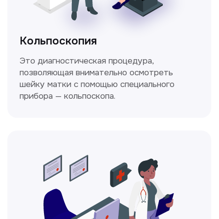
Стаж >10лет
У нас работают
настоящие профессионалы
Ходжаева Юлдузхон