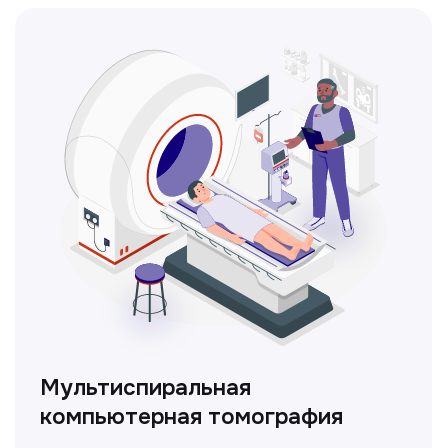
прибора — кольпоскопа.
ЛОР-врач
Диагностика и лечение заболеваний
уха, горла и носа с использованием
современных методик.