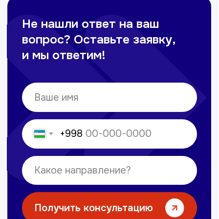
© Copyright — 2025, TTD
Сайт сделан в
future-group.uz