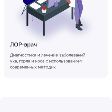
Врач кольпоскопист
Пн-Сб с 9.30 до 14.00
Сирожиддинова Зумрад
Врач терапевт