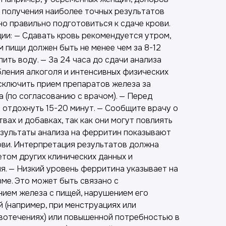
я получения наиболее точных результатов
о правильно подготовиться к сдаче крови.
ии: — Сдавать кровь рекомендуется утром,
 пищи должен быть не менее чем за 8-12
пить воду. — За 24 часа до сдачи анализа
бления алкоголя и интенсивных физических
исключить прием препаратов железа за
а (по согласованию с врачом). — Перед
 отдохнуть 15-20 минут. — Сообщите врачу о
вах и добавках, так как они могут повлиять
езультаты анализа на ферритин показывают
рови. Интерпретация результатов должна
том других клинических данных и
я. — Низкий уровень ферритина указывает на
ме. Это может быть связано с
ием железа с пищей, нарушением его
 (например, при менструациях или
вотечениях) или повышенной потребностью в