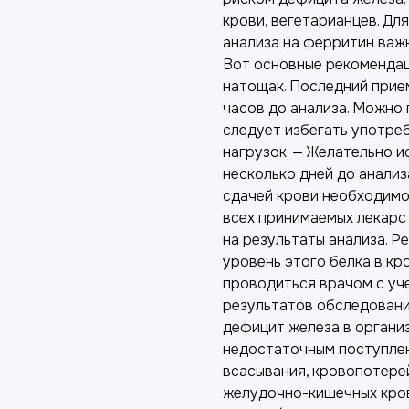
крови, вегетарианцев. Дл
анализа на ферритин важн
Вот основные рекомендац
натощак. Последний прием
часов до анализа. Можно 
следует избегать употре
нагрузок. — Желательно 
несколько дней до анализ
сдачей крови необходимо
всех принимаемых лекарст
на результаты анализа. Р
уровень этого белка в к
проводиться врачом с уче
результатов обследовани
дефицит железа в организ
недостаточным поступлен
всасывания, кровопотерей
желудочно-кишечных кро