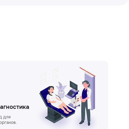
иагностика
д для
органов.