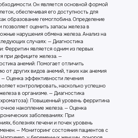
обходимости. Он является основной формой
леток, обеспечивая его доступность для
как образование гемоглобина. Определение
и позволяет оценить запасы железа в
можные нарушения обмена железа. Анализ на
следующих случаях: — Диагностика
: Ферритин является одним из первых
я при дефиците железа. —
стика анемий: Помогает отличить
 от других видов анемий, таких как анемия
. — Оценка эффективности лечения
воляет контролировать, насколько успешно
железа в организме. — Диагностика
охроматоза): Повышенный уровень ферритина
точное накопление железа. — Оценка
хронических заболеваниях: При
иях, болезнях печени и почек уровень
менен. — Мониторинг состояния пациентов с
 Например, у беременных женщин, доноров