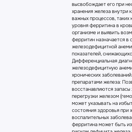
высвобождает его при не
хранения железа внутри к
важных процессов, таких 
уровня ферритина в кров
организме и выявить воз
ферритин назначается в 
железодефицитной анемии
показателей, снижающихс
Дифференциальная диагно
железодефицитную анемию
хронических заболеваний
препаратами железа: Поз
восстанавлиются запасы 
перегрузки железом (гем
может указывать на избы
состояния здоровья при 
воспалительных заболеван
ферритина может быть из
риском дефицита железа: