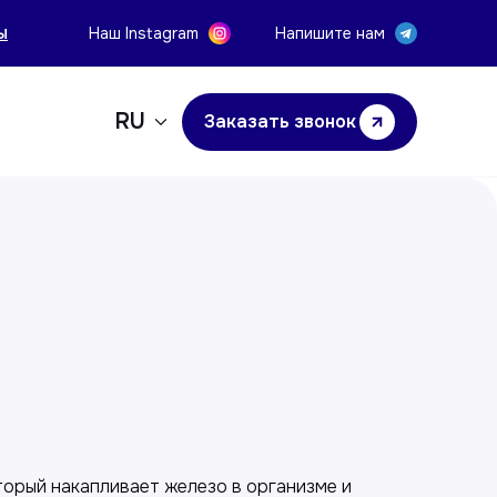
ы
Наш Instagram
Напишите нам
RU
Заказать звонок
у
торый накапливает железо в организме и