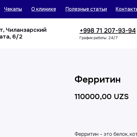
Чекапы
О клинике
Полезные статьи
Контакт
нт, Чиланзарский
+998 71 207-93-94
ата, 6/2
График работы: 24/7
Ферритин
110000,00
UZS
Добавить в корзин
Ферритин – это белок, ко