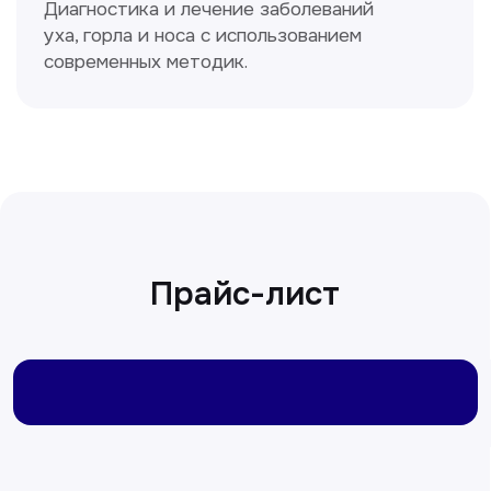
Сирожиддинова Зумрад
Врач терапевт
Пн-Сб с 9.00 до 12.00