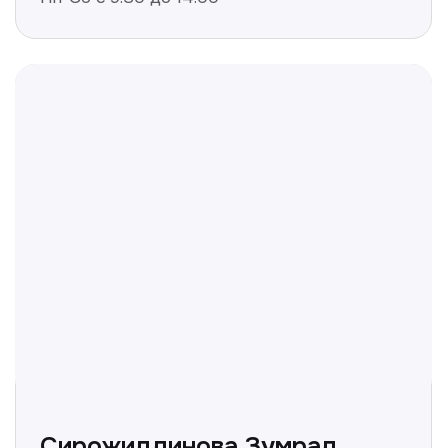
Не нашли ответ на ваш
вопрос? Оставьте заявку,
и мы ответим!
+998