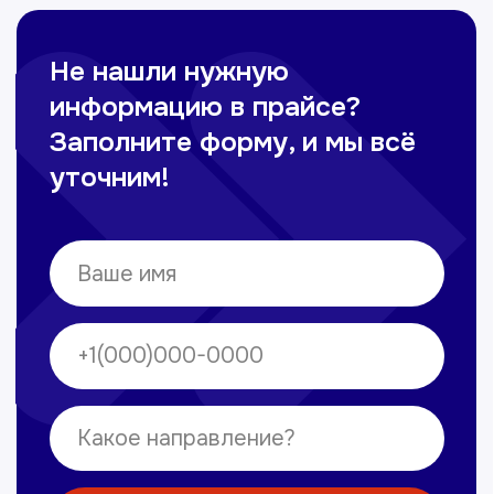
Омонов Акром
Врач ЛОР
Вечерние смены