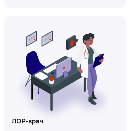
Ходжаева Юлдузхон
Врач кольпоскопист
Пн-Сб с 9.30 до 14.00