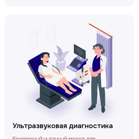
Доплерография
Метод ультразвуковой диагностики,
который используется для оценки
кровотока в сосудах.