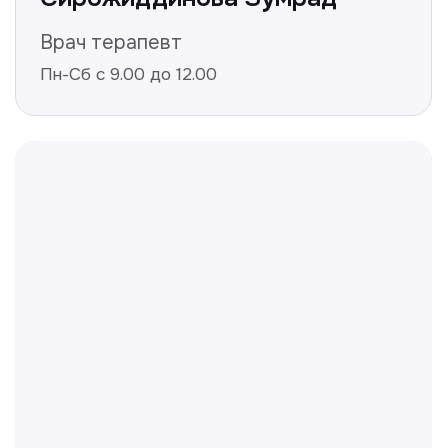
Получить консультацию
Нажимая на кнопку «Получить консультацию», вы
даёте согласие на обработку персональных
данных и соглашаетесь c политикой
конфиденциальности
Полезные статьи
Делимся с вами полезной
информацией