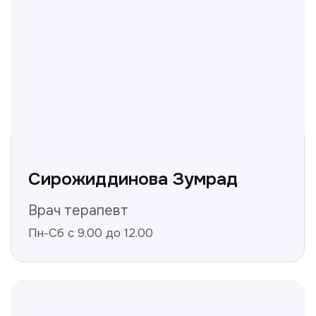
+998
Получить консультацию
Нажимая на кнопку «Получить консультацию», вы
даёте согласие на обработку персональных
данных и соглашаетесь c политикой
конфиденциальности
Полезные статьи
Делимся с вами полезной
информацией