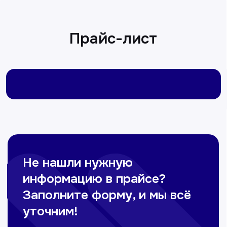
Врач терапевт
Пн-Сб с 9.00 до 12.00
Омонов Акром
Врач ЛОР