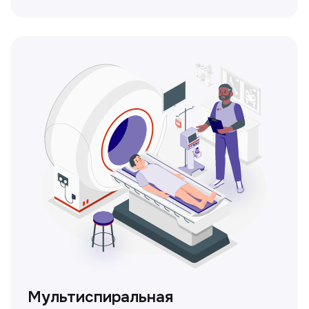
позволяющая внимательно осмотреть
шейку матки с помощью специального
прибора — кольпоскопа.
ЛОР-врач
Диагностика и лечение заболеваний
уха, горла и носа с использованием