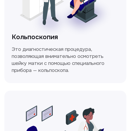
Стаж >10лет
У нас работают
настоящие профессионалы