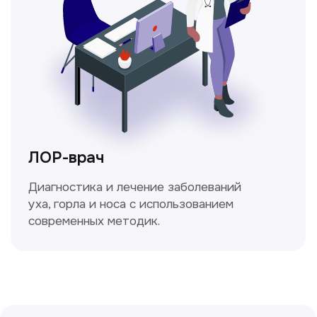
Ходжаева Юлдузхон
Врач кольпоскопист
Пн-Сб с 9.30 до 14.00
Сирожиддинова Зумрад