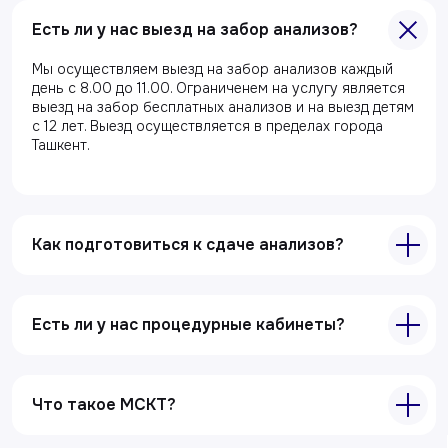
Главная
Есть ли у нас выезд на забор анализов?
О клиники
Мы осуществляем выезд на забор анализов каждый
Акции
день с 8.00 до 11.00. Ограниченем на услугу является
Специалисты
выезд на забор бесплатных анализов и на выезд детям
с 12 лет. Выезд осуществляется в пределах города
Полезные статьи
Ташкент.
Услуги
Лабораторная диагностика
Как подготовиться к сдаче анализов?
Ультразвуковая диагностика
Электрокардиография
Есть ли у нас процедурные кабинеты?
Все услуги
Контакты
Что такое МСКТ?
+998 71 207-93-94