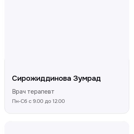
Получить консультацию
Нажимая на кнопку «Получить консультацию», вы
даёте согласие на обработку персональных
данных и соглашаетесь c политикой
конфиденциальности
Полезные статьи
Делимся с вами полезной
информацией