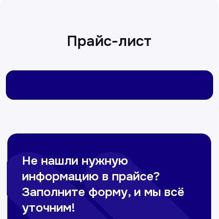
Омонов Акром
Врач ЛОР
Вечерние смены