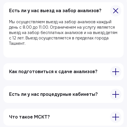
Специалисты
Есть ли у нас выезд на забор анализов?
Полезные статьи
Мы осуществляем выезд на забор анализов каждый
день с 8.00 до 11.00. Ограниченем на услугу является
Услуги
выезд на забор бесплатных анализов и на выезд детям
с 12 лет. Выезд осуществляется в пределах города
Лабораторная диагностика
Ташкент.
Ультразвуковая диагностика
Электрокардиография
Все услуги
Как подготовиться к сдаче анализов?
Контакты
Есть ли у нас процедурные кабинеты?
+998 71 207-93-94
Политика обработки персональных данных
Что такое МСКТ?
© Copyright — 2025, TTD