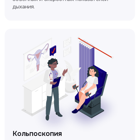
Получить консультацию
Нажимая на кнопку «Получить консультацию», вы
даёте согласие на обработку персональных
данных и соглашаетесь c политикой
конфиденциальности
Стаж >10лет
У нас работают
настоящие профессионалы