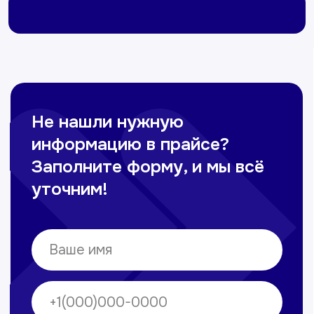
Омонов Акром
Врач ЛОР
Вечерние смены