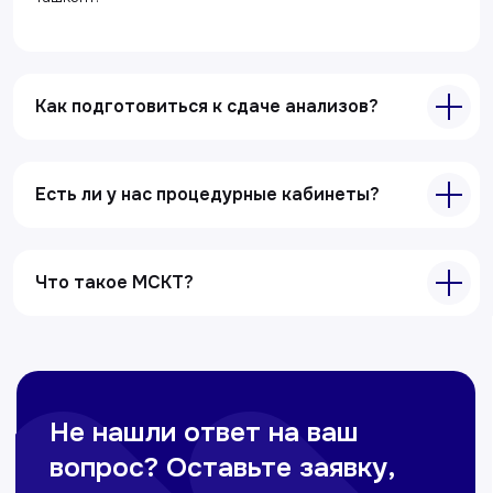
Полезные статьи
Услуги
Как подготовиться к сдаче анализов?
Лабораторная диагностика
Ультразвуковая диагностика
Электрокардиография
Есть ли у нас процедурные кабинеты?
Все услуги
Что такое МСКТ?
Контакты
+998 71 207-93-94
Политика обработки персональных данных
© Copyright — 2025, TTD
Сайт сделан в
future-group.uz