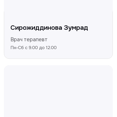
Получить консультацию
Нажимая на кнопку «Получить консультацию», вы
даёте согласие на обработку персональных
данных и соглашаетесь c политикой
конфиденциальности
Полезные статьи
Делимся с вами полезной
информацией