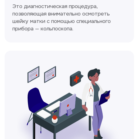
Ходжаева Юлдузхон
Врач кольпоскопист
Пн-Сб с 9.30 до 14.00