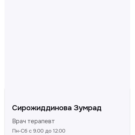
Не нашли ответ на ваш
вопрос? Оставьте заявку,
и мы ответим!
+998
Получить консультацию
Нажимая на кнопку «Получить консультацию», вы
даёте согласие на обработку персональных
данных и соглашаетесь c политикой
конфиденциальности