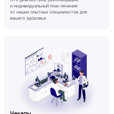
Спирометрия
Метод исследования функции внешнего
дыхания, включающий в себя измерение
объёмных и скоростных показателей
дыхания.