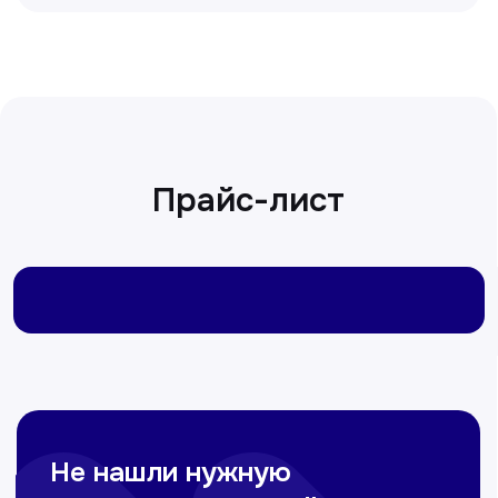
Сирожиддинова Зумрад
Врач терапевт
Пн-Сб с 9.00 до 12.00