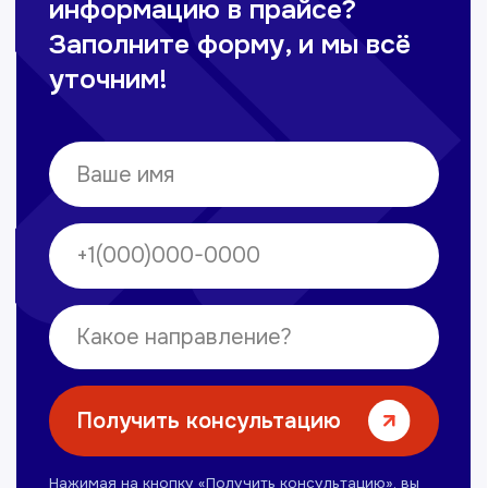
Омонов Акром
Врач ЛОР
Вечерние смены