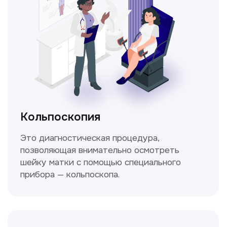
Нажимая на кнопку «Получить консультацию», вы
даёте согласие на обработку персональных
данных и соглашаетесь c политикой
конфиденциальности
Стаж >10лет
У нас работают
настоящие профессионалы