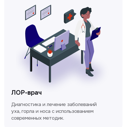
Ходжаева Юлдузхон
Врач кольпоскопист
Пн-Сб с 9.30 до 14.00