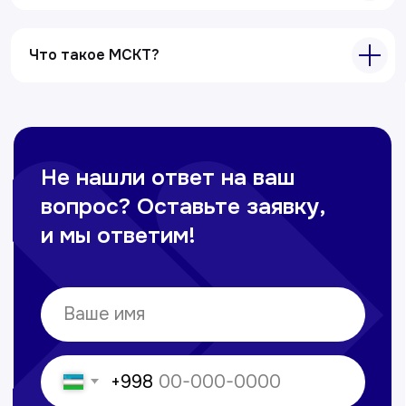
Электрокардиография
Все услуги
Что такое МСКТ?
Контакты
+998 71 207-93-94
Политика обработки персональных данных
© Copyright — 2025, TTD
Сайт сделан в
future-group.uz