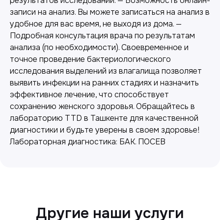
результатов исследований. — Возможность онлайн-
записи на анализ. Вы можете записаться на анализ в
удобное для вас время, не выходя из дома. —
Подробная консультация врача по результатам
анализа (по необходимости). Своевременное и
точное проведение бактериологического
исследования выделений из влагалища позволяет
Лабораторная диагностика
выявить инфекции на ранних стадиях и назначить
Точные анализы для контроля здоровья и
эффективное лечение, что способствует
выявления заболеваний.
сохранению женского здоровья. Обращайтесь в
лабораторию TTD в Ташкенте для качественной
диагностики и будьте уверены в своем здоровье!
Лабораторная диагностика: БАК. ПОСЕВ