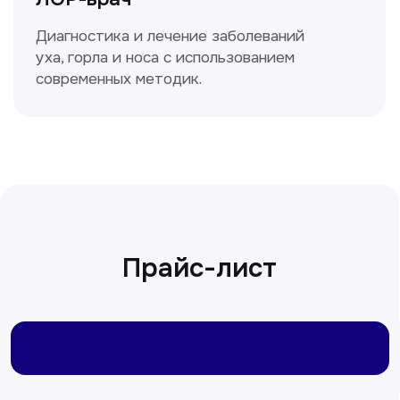
Сирожиддинова Зумрад
Врач терапевт
Пн-Сб с 9.00 до 12.00