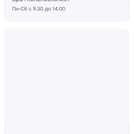
Не нашли ответ на ваш
вопрос? Оставьте заявку,
и мы ответим!
+998
Получить консультацию