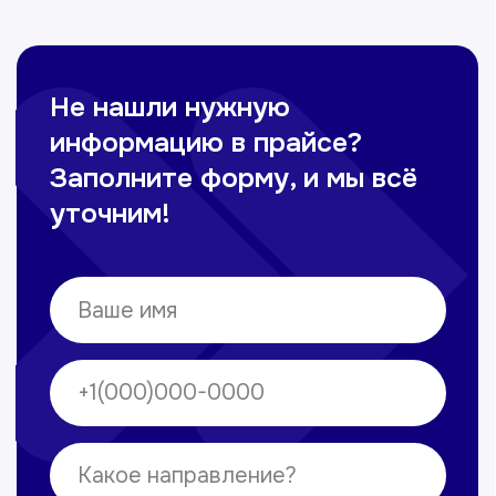
Омонов Акром
Врач ЛОР
Вечерние смены