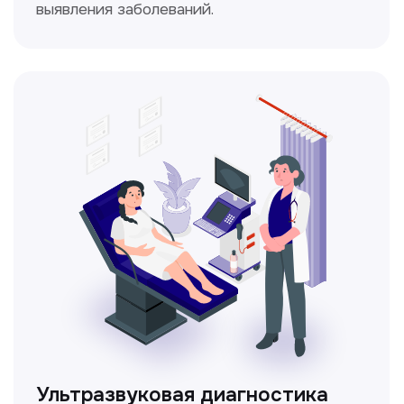
Доплерография
Метод ультразвуковой диагностики,
который используется для оценки
кровотока в сосудах.