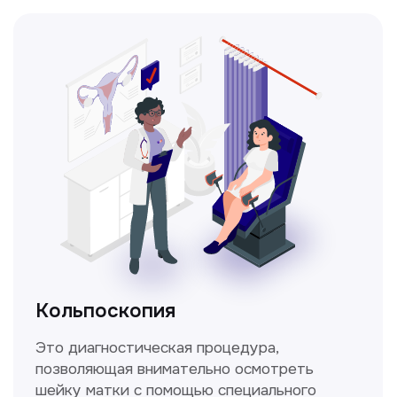
Получить консультацию
Нажимая на кнопку «Получить консультацию», вы
даёте согласие на обработку персональных
данных и соглашаетесь c политикой
конфиденциальности
Стаж >10лет
У нас работают
настоящие профессионалы