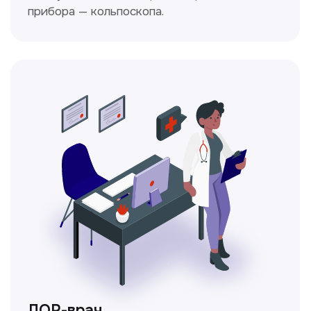
Ходжаева Юлдузхон
Врач кольпоскопист
Пн-Сб с 9.30 до 14.00