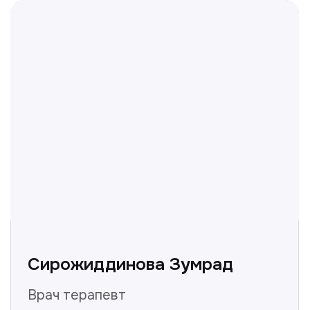
Не нашли ответ на ваш
вопрос? Оставьте заявку,
и мы ответим!
+998
Получить консультацию
Нажимая на кнопку «Получить консультацию», вы
даёте согласие на обработку персональных
данных и соглашаетесь c политикой
конфиденциальности