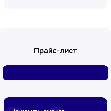
Сирожиддинова Зумрад
Врач терапевт
Пн-Сб с 9.00 до 12.00