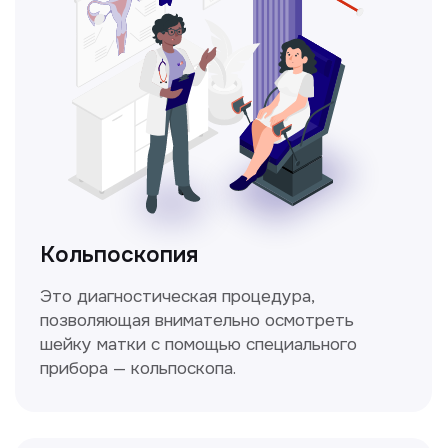
Получить консультацию
Нажимая на кнопку «Получить консультацию», вы
даёте согласие на обработку персональных
данных и соглашаетесь c политикой
конфиденциальности
Стаж >10лет
У нас работают
настоящие профессионалы