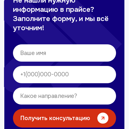
Омонов Акром
Врач ЛОР
Вечерние смены