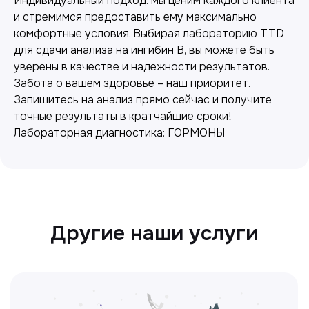
Индивидуальный подход: мы ценим каждого клиента
и стремимся предоставить ему максимально
комфортные условия. Выбирая лабораторию TTD
Лабораторная диагностика
для сдачи анализа на ингибин B, вы можете быть
уверены в качестве и надежности результатов.
Точные анализы для контроля здоровья и
Забота о вашем здоровье – наш приоритет.
выявления заболеваний.
Запишитесь на анализ прямо сейчас и получите
точные результаты в кратчайшие сроки!
Лабораторная диагностика: ГОРМОНЫ