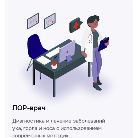
Ходжаева Юлдузхон
Врач кольпоскопист
Пн-Сб с 9.30 до 14.00