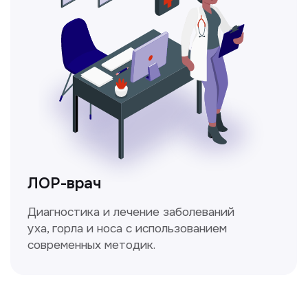
Ходжаева Юлдузхон
Врач кольпоскопист
Пн-Сб с 9.30 до 14.00