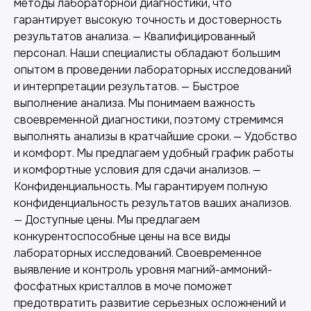
методы лабораторной диагностики, что
гарантирует высокую точность и достоверность
Другие наши услуги
результатов анализа. — Квалифицированный
персонал. Наши специалисты обладают большим
опытом в проведении лабораторных исследований
и интерпретации результатов. — Быстрое
выполнение анализа. Мы понимаем важность
своевременной диагностики, поэтому стремимся
выполнять анализы в кратчайшие сроки. — Удобство
и комфорт. Мы предлагаем удобный график работы
и комфортные условия для сдачи анализов. —
Конфиденциальность. Мы гарантируем полную
конфиденциальность результатов ваших анализов.
— Доступные цены. Мы предлагаем
конкурентоспособные цены на все виды
Лабораторная диагностика
лабораторных исследований. Своевременное
выявление и контроль уровня магний-аммоний-
Точные анализы для контроля здоровья и
фосфатных кристаллов в моче поможет
выявления заболеваний.
предотвратить развитие серьезных осложнений и