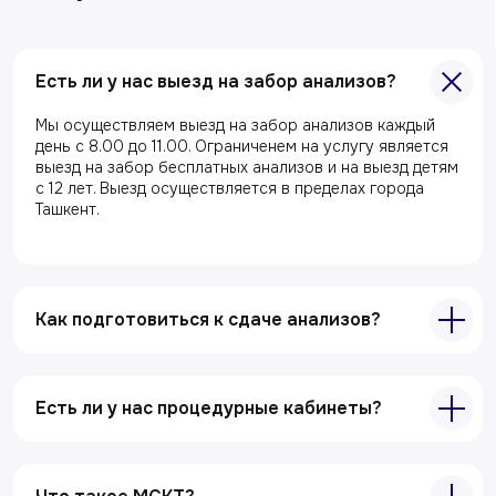
Главная
Есть ли у нас выезд на забор анализов?
О клиники
Акции
Мы осуществляем выезд на забор анализов каждый
день с 8.00 до 11.00. Ограниченем на услугу является
Специалисты
выезд на забор бесплатных анализов и на выезд детям
с 12 лет. Выезд осуществляется в пределах города
Полезные статьи
Ташкент.
Услуги
Лабораторная диагностика
Как подготовиться к сдаче анализов?
Ультразвуковая диагностика
Электрокардиография
Все услуги
Есть ли у нас процедурные кабинеты?
Контакты