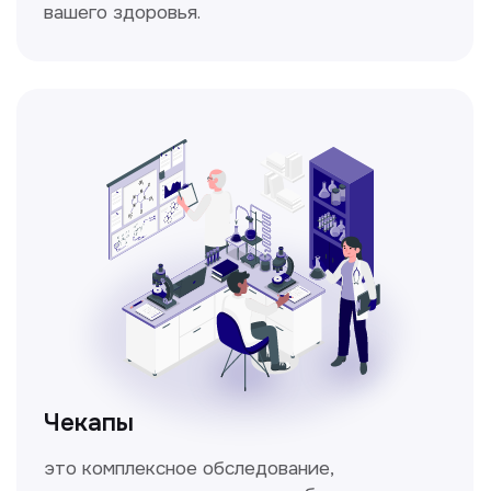
Спирометрия
Метод исследования функции внешнего
дыхания, включающий в себя измерение
объёмных и скоростных показателей
дыхания.
Кольпоскопия