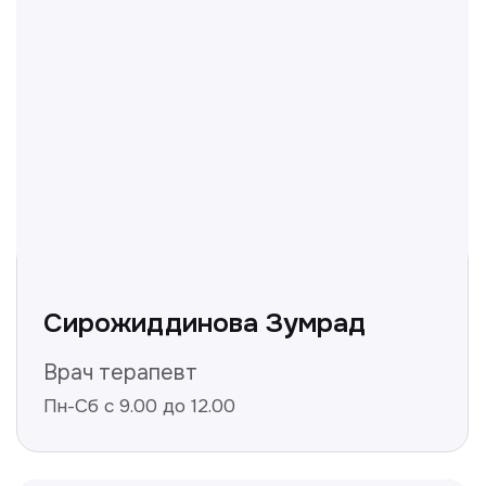
+998
Получить консультацию
Нажимая на кнопку «Получить консультацию», вы
даёте согласие на обработку персональных
данных и соглашаетесь c политикой
конфиденциальности
Полезные статьи
Делимся с вами полезной