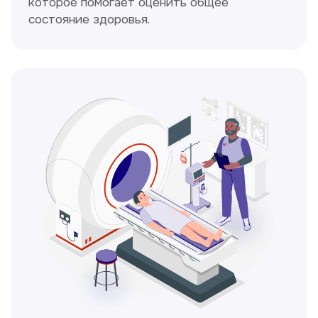
Это диагностическая процедура,
позволяющая внимательно осмотреть
шейку матки с помощью специального
прибора — кольпоскопа.
ЛОР-врач