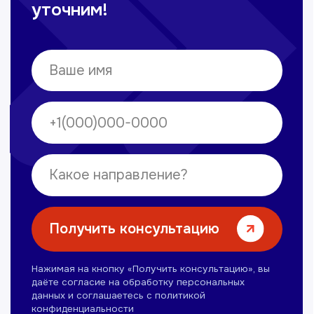
Врач ЛОР
Вечерние смены
Нуманов Зохид
Врач УЗД