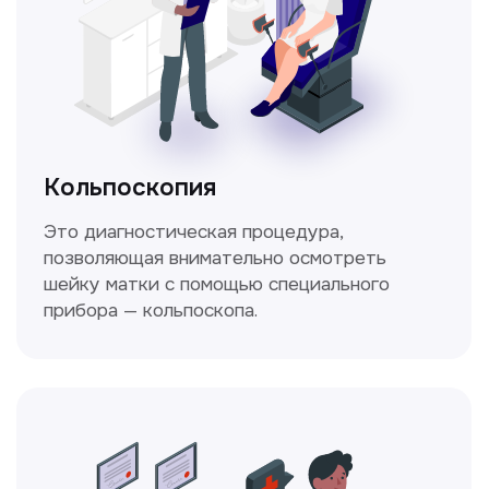
Стаж >10лет
У нас работают
настоящие профессионалы