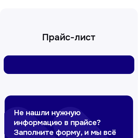
Сирожиддинова Зумрад
Врач терапевт
Пн-Сб с 9.00 до 12.00
Омонов Акром