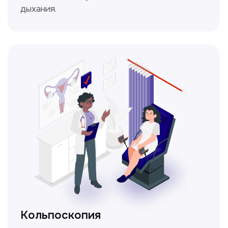
Получить консультацию
Нажимая на кнопку «Получить консультацию», вы
даёте согласие на обработку персональных
данных и соглашаетесь c политикой
конфиденциальности
Стаж >10лет
У нас работают
настоящие профессионалы