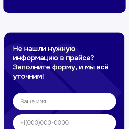
Омонов Акром
Врач ЛОР
Вечерние смены