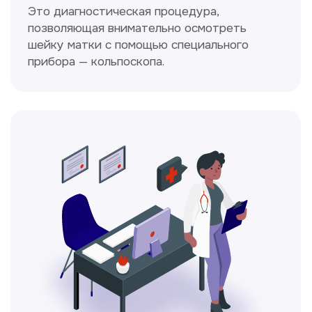
Ходжаева Юлдузхон
Врач кольпоскопист
Пн-Сб с 9.30 до 14.00