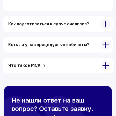
Полезные статьи
Услуги
Как подготовиться к сдаче анализов?
Лабораторная диагностика
Ультразвуковая диагностика
Электрокардиография
Есть ли у нас процедурные кабинеты?
Все услуги
Что такое МСКТ?
Контакты
+998 71 207-93-94
Политика обработки персональных данных
© Copyright — 2025, TTD
Сайт сделан в
future-group.uz