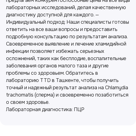
предлагаем конкурентоспособные цены на все виды
лабораторных исследований, делая качественную
диагностику доступной для каждого. —
Индивидуальный подход: Наши специалисты готовы
ответить на все ваши вопросы и предоставить
подробную консультацию по результатам анализа.
Своевременное выявление и лечение хламидийной
инфекции позволяет избежать серьезных
осложнений, таких как бесплодие, воспалительные
Лабораторная диагностика
заболевания органов малого таза и другие
проблемы со здоровьем. Обратитесь в
Точные анализы для контроля здоровья и
выявления заболеваний.
лабораторию TTD в Ташкенте, чтобы получить
точный и надежный результат анализа на Chlamydia
trachomatis (сперма) и своевременно позаботиться
о своем здоровье.
Лабораторная диагностика: ПЦР