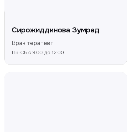
Получить консультацию
Нажимая на кнопку «Получить консультацию», вы
даёте согласие на обработку персональных
данных и соглашаетесь c политикой
конфиденциальности
Полезные статьи
Делимся с вами полезной
информацией