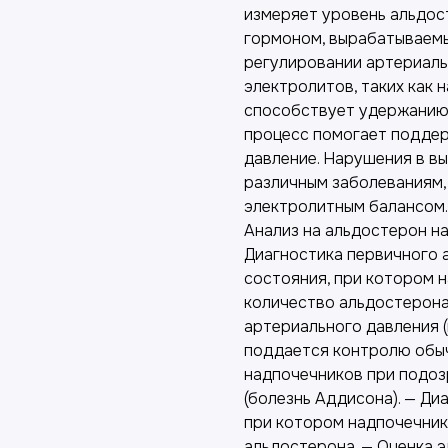
измеряет уровень альдос
гормоном, вырабатываемы
регулировании артериаль
электролитов, таких как н
способствует удержанию 
процесс помогает поддер
давление. Нарушения в в
различным заболеваниям,
электролитным балансом.
Анализ на альдостерон на
Диагностика первичного 
состояния, при котором 
количество альдостерона
артериального давления (
поддается контролю обыч
надпочечников при подоз
(болезнь Аддисона). — Ди
при котором надпочечни
альдостерона. — Оценка 