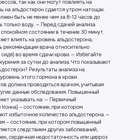
рессов, так как они могут повлиять на
вь на альдостерон сдается утром натощак.
жен быть не менее чем за 8-12 часов до
ь только воду. — Перед сдачей анализа
 спокойном состоянии в течение 30 минут.
жет влиять на уровень альдостерона,
ь рекомендации врача относительно
 сидя) во время сдачи крови. — Избегайте
курения за сутки до анализа. Что показывают
ьдостерон? Результаты анализа на
уровень этого гормона в крови.
ов должна проводиться врачом, учитывая
ругие данные обследования. Повышенный
жет указывать на: — Первичный
 Конна) – состояние, при котором
ют избыточное количество альдостерона. —
м – состояние, при котором повышенный
ляется следствием других заболеваний,
чек, сердечная недостаточность или цирроз