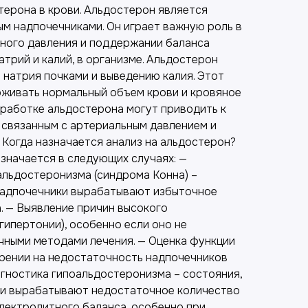
терона в крови. Альдостерон является
м надпочечниками. Он играет важную роль в
ного давления и поддержании баланса
атрий и калий, в организме. Альдостерон
натрия почками и выведению калия. Этот
живать нормальный объем крови и кровяное
ыработке альдостерона могут приводить к
 связанным с артериальным давлением и
 Когда назначается анализ на альдостерон?
значается в следующих случаях: —
альдостеронизма (синдрома Конна) –
надпочечники вырабатывают избыточное
. — Выявление причин высокого
гипертонии), особенно если оно не
ными методами лечения. — Оценка функции
рении на недостаточность надпочечников
агностика гипоальдостеронизма – состояния,
ки вырабатывают недостаточное количество
электролитного баланса, особенно при