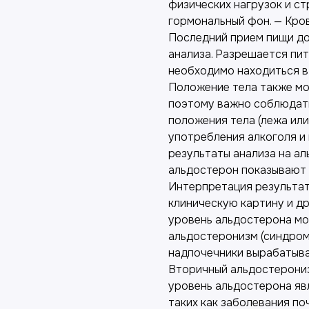
физических нагрузок и ст
гормональный фон. — Кро
Последний прием пищи дол
анализа. Разрешается пит
необходимо находиться в
Положение тела также мо
поэтому важно соблюдат
положения тела (лежа или
употребления алкоголя и 
результаты анализа на ал
альдостерон показывают 
Интерпретация результат
клиническую картину и д
уровень альдостерона мо
альдостеронизм (синдром
надпочечники вырабатыва
Вторичный альдостерониз
уровень альдостерона яв
таких как заболевания по