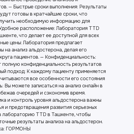
ов. — Быстрые сроки выполнения: Результаты
удут готовы в кратчайшие сроки, что
олучить необходимую информацию для
— Удобное расположение: Лаборатория TTD
кенте, что делает ее доступной для всех
пные цены: Лаборатория предлагает
ы на анализ альдостерона, делая его
круга пациентов. — Конфиденциальность:
т полную конфиденциальность результатов
ный подход: К каждому пациенту применяется
учитываются все особенности его состояния
ь: Вы можете записаться на анализ онлайн в
збежав очередей и сэкономив время.
ка и контроль уровня альдостерона важны
я и предотвращения развития серьезных
в лабораторию TTD в Ташкенте, чтобы
точные результаты анализа на альдостерон.
ка: ГОРМОНЫ