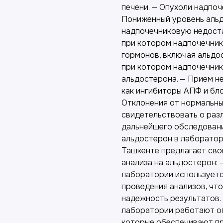
печени. — Опухоли надпо
Пониженный уровень альд
надпочечниковую недоста
при котором надпочечник
гормонов, включая альдо
при котором надпочечни
альдостерона. — Прием н
как ингибиторы АПФ и бло
Отклонения от нормальны
свидетельствовать о раз
дальнейшего обследования
альдостерон в лаборато
Ташкенте предлагает сво
анализа на альдостерон:
лаборатории использует
проведения анализов, чт
надежность результатов.
лаборатории работают оп
которые обеспечивают пр