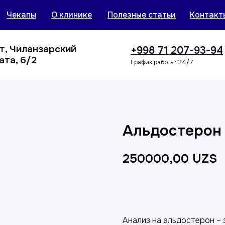
Чекапы
О клинике
Полезные статьи
Контакт
нт, Чиланзарский
+998 71 207-93-94
ата, 6/2
График работы: 24/7
Альдостерон
250000,00
UZS
Добавить в корзин
Анализ на альдостерон –