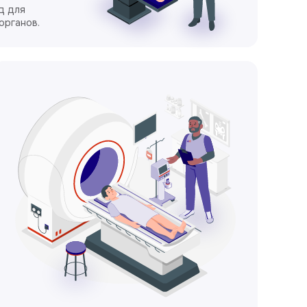
д для
органов.