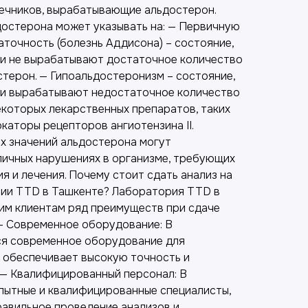
чечников, вырабатывающие альдостерон.
остерона может указывать на: — Первичную
точность (болезнь Аддисона) – состояние,
и не вырабатывают достаточное количество
стерон. — Гипоальдостеронизм – состояние,
ки вырабатывают недостаточное количество
екоторых лекарственных препаратов, таких
каторы рецепторов ангиотензина II.
х значений альдостерона могут
личных нарушениях в организме, требующих
 и лечения. Почему стоит сдать анализ на
рии TTD в Ташкенте? Лаборатория TTD в
им клиентам ряд преимуществ при сдаче
 — Современное оборудование: В
ся современное оборудование для
о обеспечивает высокую точность и
 — Квалифицированный персонал: В
ытные и квалифицированные специалисты,
авильное проведение анализов и