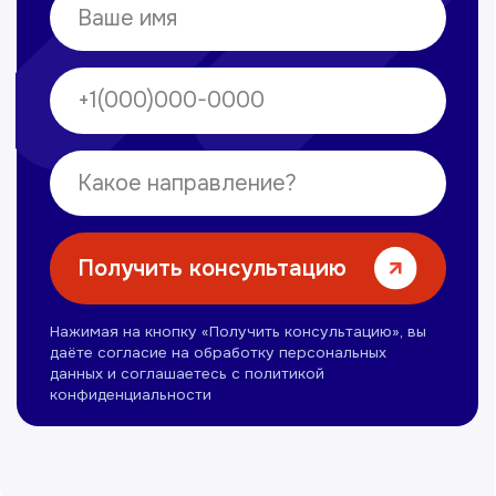
Омонов Акром
Врач ЛОР
Вечерние смены
Нуманов Зохид