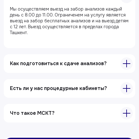
Мы осуществляем выезд на забор анализов каждый
день с 8.00 до 11.00. Ограниченем на услугу является
Главная
выезд на забор бесплатных анализов и на выезд детям
с 12 лет. Выезд осуществляется в пределах города
О клиники
Ташкент.
Акции
Специалисты
Полезные статьи
Как подготовиться к сдаче анализов?
Услуги
Есть ли у нас процедурные кабинеты?
Лабораторная диагностика
Ультразвуковая диагностика
Электрокардиография
Что такое МСКТ?
Все услуги
Контакты