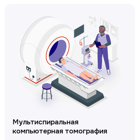
Кольпоскопия
Это диагностическая процедура,
позволяющая внимательно осмотреть
шейку матки с помощью специального
прибора — кольпоскопа.
ЛОР-врач