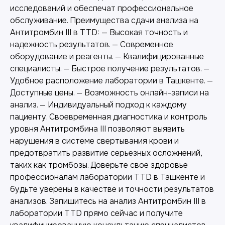
исследований и обеспечат профессиональное
обслуживание. Преимущества сдачи анализа на
Другие наши услуги
Антитромбин III в TTD: — Высокая точность и
надежность результатов. — Современное
оборудование и реагенты. — Квалифицированные
специалисты. — Быстрое получение результатов. —
Удобное расположение лаборатории в Ташкенте. —
Доступные цены. — Возможность онлайн-записи на
анализ. — Индивидуальный подход к каждому
пациенту. Своевременная диагностика и контроль
уровня Антитромбина III позволяют выявить
нарушения в системе свертывания крови и
предотвратить развитие серьезных осложнений,
таких как тромбозы. Доверьте свое здоровье
профессионалам лаборатории TTD в Ташкенте и
будьте уверены в качестве и точности результатов
Лабораторная диагностика
анализов. Запишитесь на анализ Антитромбин III в
Точные анализы для контроля здоровья и
лаборатории TTD прямо сейчас и получите
выявления заболеваний.