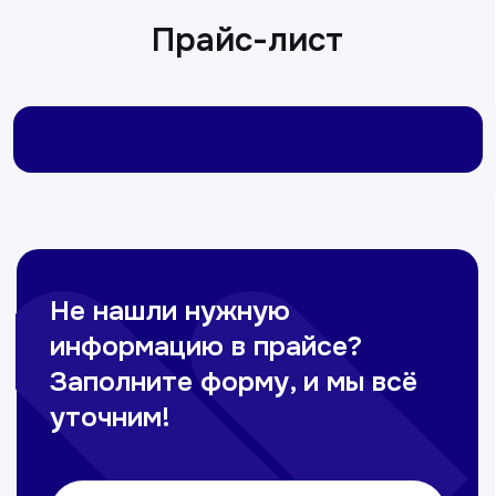
Сирожиддинова Зумрад
Врач терапевт
Пн-Сб с 9.00 до 12.00