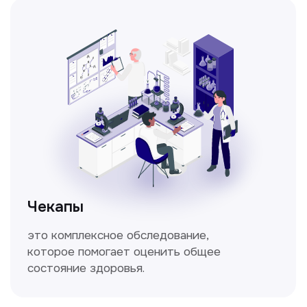
Спирометрия
Метод исследования функции внешнего
дыхания, включающий в себя измерение
объёмных и скоростных показателей
дыхания.