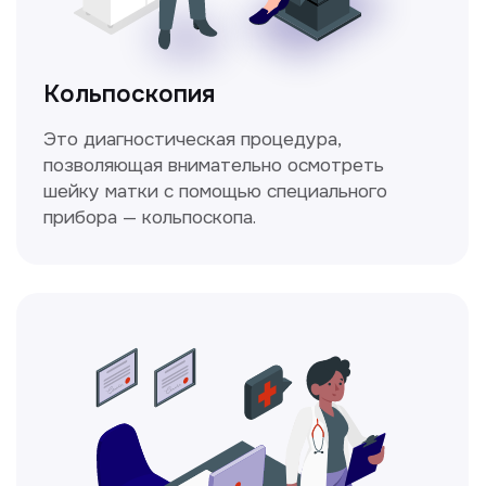
Стаж >10лет
У нас работают
настоящие профессионалы