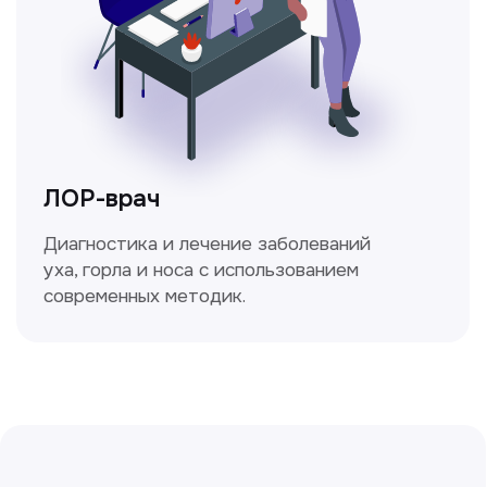
Ходжаева Юлдузхон
Врач кольпоскопист
Пн-Сб с 9.30 до 14.00