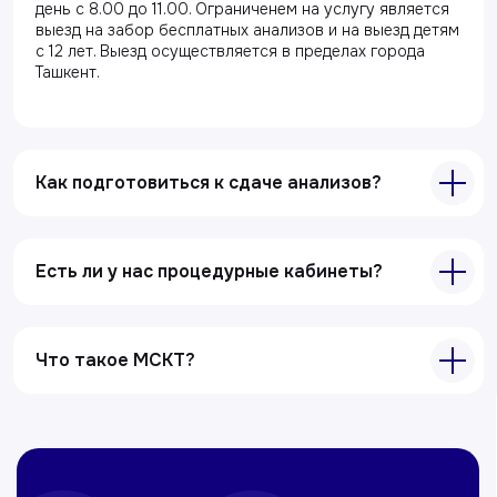
день с 8.00 до 11.00. Ограниченем на услугу является
Акции
выезд на забор бесплатных анализов и на выезд детям
Специалисты
с 12 лет. Выезд осуществляется в пределах города
Ташкент.
Полезные статьи
Услуги
Как подготовиться к сдаче анализов?
Лабораторная диагностика
Ультразвуковая диагностика
Электрокардиография
Есть ли у нас процедурные кабинеты?
Все услуги
Контакты
Что такое МСКТ?
+998 71 207-93-94
Политика обработки персональных данных
© Copyright — 2025, TTD