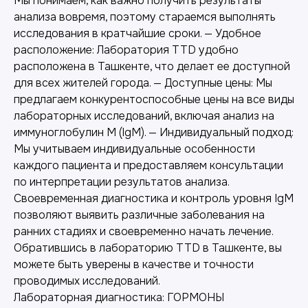
Мы понимаем, как важно получить результаты
анализа вовремя, поэтому стараемся выполнять
исследования в кратчайшие сроки. — Удобное
расположение: Лаборатория TTD удобно
расположена в Ташкенте, что делает ее доступной
для всех жителей города. — Доступные цены: Мы
предлагаем конкурентоспособные цены на все виды
лабораторных исследований, включая анализ на
иммуноглобулин M (IgM). — Индивидуальный подход:
Мы учитываем индивидуальные особенности
каждого пациента и предоставляем консультации
Лабораторная диагностика
по интерпретации результатов анализа.
Своевременная диагностика и контроль уровня IgM
Точные анализы для контроля здоровья и
позволяют выявить различные заболевания на
выявления заболеваний.
ранних стадиях и своевременно начать лечение.
Обратившись в лабораторию TTD в Ташкенте, вы
можете быть уверены в качестве и точности
проводимых исследований.
Лабораторная диагностика: ГОРМОНЫ