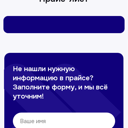
Омонов Акром
Врач ЛОР
Вечерние смены