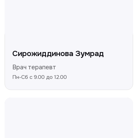
Получить консультацию
Нажимая на кнопку «Получить консультацию», вы
даёте согласие на обработку персональных
данных и соглашаетесь c политикой
конфиденциальности
Полезные статьи
Делимся с вами полезной
информацией