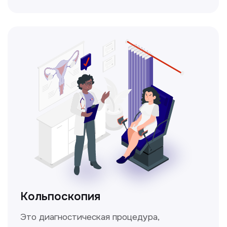
Получить консультацию
Нажимая на кнопку «Получить консультацию», вы
даёте согласие на обработку персональных
данных и соглашаетесь c политикой
конфиденциальности
Стаж >10лет
У нас работают
настоящие профессионалы