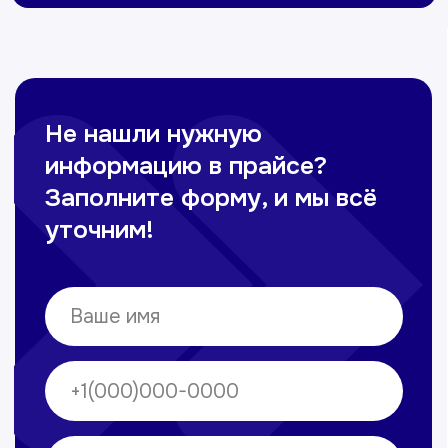
Омонов Акром
Врач ЛОР
Вечерние смены