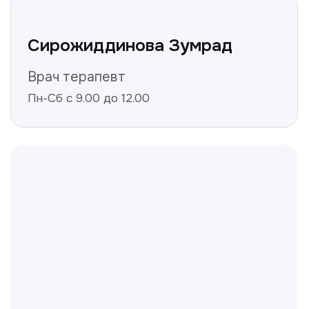
Получить консультацию
Нажимая на кнопку «Получить консультацию», вы
даёте согласие на обработку персональных
данных и соглашаетесь c политикой
конфиденциальности
Полезные статьи
Делимся с вами полезной
информацией