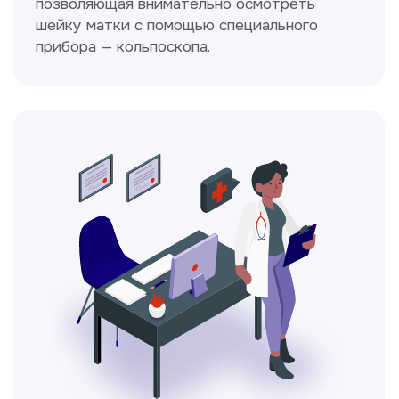
Ходжаева Юлдузхон
Врач кольпоскопист
Пн-Сб с 9.30 до 14.00