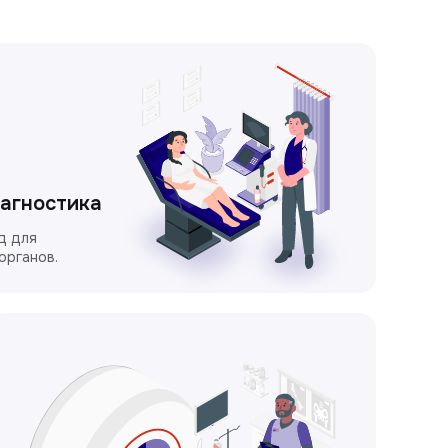
иагностика
д для
органов.