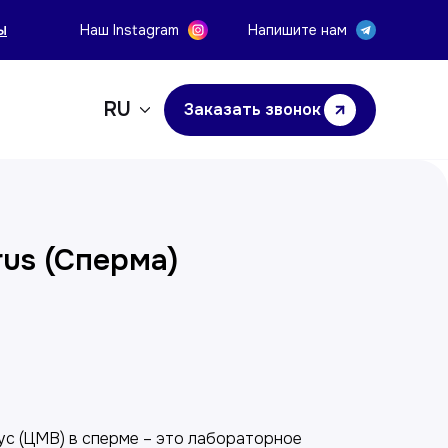
ы
Наш Instagram
Напишите нам
RU
Заказать звонок
rus (Сперма)
у
ус (ЦМВ) в сперме – это лабораторное