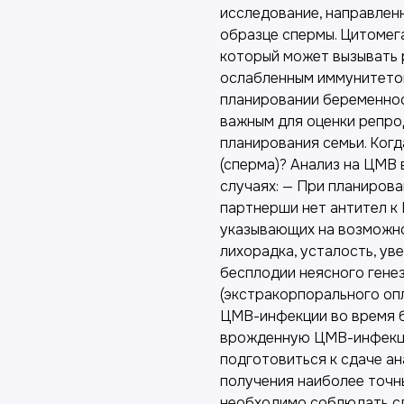
исследование, направлен
образце спермы. Цитомег
который может вызывать 
ослабленным иммунитетом
планировании беременнос
важным для оценки репро
планирования семьи. Когд
(сперма)? Анализ на ЦМВ
случаях: — При планирова
партнерши нет антител к 
указывающих на возможн
лихорадка, усталость, ув
бесплодии неясного генез
(экстракорпорального оп
ЦМВ-инфекции во время б
врожденную ЦМВ-инфекци
подготовиться к сдаче ан
получения наиболее точн
необходимо соблюдать с