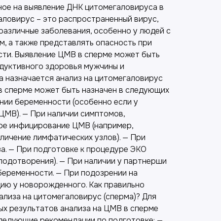
ное на выявление ДНК цитомегаловируса в
аловирус – это распространенный вирус,
различные заболевания, особенно у людей с
, а также представлять опасность при
ти. Выявление ЦМВ в сперме может быть
дуктивного здоровья мужчины и
а назначается анализ на цитомегаловирус
 в сперме может быть назначен в следующих
нии беременности (особенно если у
ЦМВ). — При наличии симптомов,
ое инфицирование ЦМВ (например,
еличение лимфатических узлов). — При
а. — При подготовке к процедуре ЭКО
лодотворения). — При наличии у партнерши
еременности. — При подозрении на
ю у новорожденного. Как правильно
ализа на цитомегаловирус (сперма)? Для
ых результатов анализа на ЦМВ в сперме
ледующие рекомендации по подготовке: —