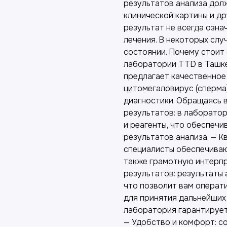
результатов анализа дол
клинической картины и д
результат не всегда озн
лечения. В некоторых слу
состоянии. Почему стоит 
лаборатории TTD в Ташк
предлагает качественное
цитомегаловирус (сперма
диагностики. Обращаясь в
результатов: в лаборато
и реагенты, что обеспеч
результатов анализа. — 
специалисты обеспечиваю
также грамотную интерпр
результатов: результаты 
что позволит вам опера
для принятия дальнейших
лаборатория гарантирует
— Удобство и комфорт: 