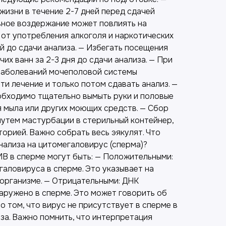
жизни в течение 2-7 дней перед сдачей
ьное воздержание может повлиять на
 от употребления алкоголя и наркотических
й до сдачи анализа. — Избегать посещения
чих ванн за 2-3 дня до сдачи анализа. — При
заболеваний мочеполовой системы
и лечение и только потом сдавать анализ. —
обходимо тщательно вымыть руки и половые
я мыла или других моющих средств. — Сбор
утем мастурбации в стерильный контейнер,
орией. Важно собрать весь эякулят. Что
нализа на цитомегаловирус (сперма)?
МВ в сперме могут быть: — Положительными:
аловируса в сперме. Это указывает на
организме. — Отрицательными: ДНК
аружено в сперме. Это может говорить об
о том, что вирус не присутствует в сперме в
за. Важно помнить, что интерпретация