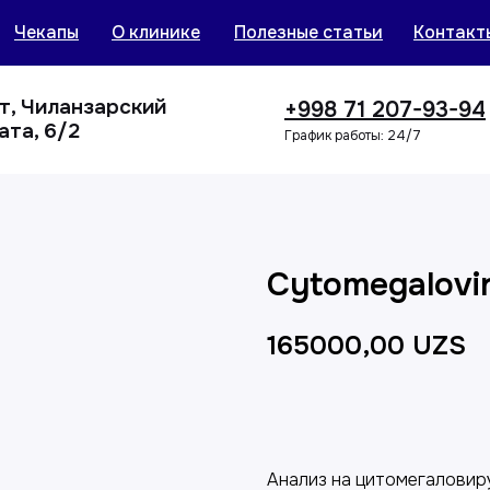
Чекапы
О клинике
Полезные статьи
Контакт
нт, Чиланзарский
+998 71 207-93-94
ата, 6/2
График работы: 24/7
Cytomegalovi
165000,00
UZS
Добавить в корзин
Анализ на цитомегаловир