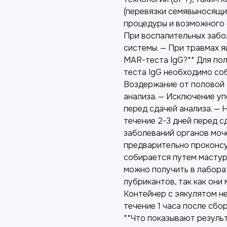
(перевязки семявыносящи
процедуры и возможного 
При воспалительных забо
системы. — При травмах я
MAR-теста IgG?** Для по
теста IgG необходимо со
Воздержание от половой 
анализа. — Исключение уп
перед сдачей анализа. — 
течение 2-3 дней перед с
заболеваний органов мо
предварительно проконсу
собирается путем мастур
можно получить в лабора
лубрикантов, так как они 
Контейнер с эякулятом н
течение 1 часа после сбо
**Что показывают резуль