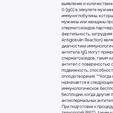
выявление и количествен
G (IgG) в эякуляте мужчи
иммуноглобулины, котор
мужчины или женщины пр
сперматозоидов партнера
фертильность, затрудняя
Antiglobulin Reaction) яв
диагностики иммунологич
антитела IgG могут прикр
сперматозоидов, таким ка
антител с поверхностью 
подвижность, способност
оплодотворения. **Когда
назначается в следующих
иммунологическое беспло
бесплодии, когда другие 
антиспермальных антител
При подготовке к процед
технологий (ВРТ), таким 