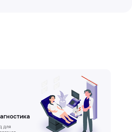
иагностика
д для