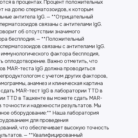
ются в процентах. Процент положительных
т на долю сперматозоидов, к которым
ьные антитела IgG. — **Отрицательный
перматозоидов связаны с антителами IgG.
говорит об отсутствии значимого
ра бесплодия. — **Положительный
 сперматозоидов связаны с антителами IgG.
е иммунологического фактора бесплодия,
ь оплодотворение. Важно отметить, что
ов MAR-теста IgG должна проводиться
епродуктологом с учетом других факторов,
рмограммы, анамнез и клиническая картина
т сдать MAR-тест IgG в лаборатории TTD в
ии TTD в Ташкенте вы можете сдать MAR-
в точности и надежности результатов. Мы
нное оборудование:** Наша лаборатория
рудованием для проведения
ований, что обеспечивает высокую точность
ультатов. — **Квалифицированный