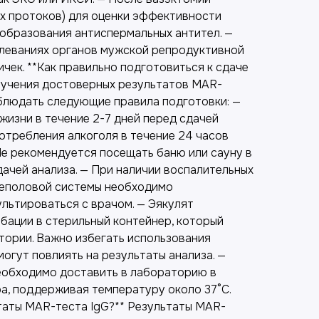
х протоков) для оценки эффективности
образования антиспермальных антител. —
леваниях органов мужской репродуктивной
ичек. **Как правильно подготовиться к сдаче
лучения достоверных результатов MAR-
блюдать следующие правила подготовки: —
жизни в течение 2-7 дней перед сдачей
отребления алкоголя в течение 24 часов
Не рекомендуется посещать баню или сауну в
дачей анализа. — При наличии воспалительных
чеполовой системы необходимо
льтироваться с врачом. — Эякулят
бации в стерильный контейнер, который
тории. Важно избегать использования
могут повлиять на результаты анализа. —
еобходимо доставить в лабораторию в
ра, поддерживая температуру около 37°C.
таты MAR-теста IgG?** Результаты MAR-