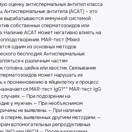
ную оценку антиспермальных антител класса
ны. Антиспермальные антитела (АСАТ) – это
ые вырабатываются иммунной системой
отив собственных сперматозоидов или
. Наличие АСАТ может негативно влиять на
 оплодотворение. MAR-тест (Mixed
ляется одним из основных методов
еского бесплодия. Антиспермальные
епляться к различным частям
к головка, шейка или хвостик. Связывание
сперматозоидов может нарушать их
ь к проникновению в яйцеклетку и процесс
 назначается MAR-тест IgG?** MAR-тест IgG
 случаях: — При подозрении на
дие у мужчин. — При необъяснимом
причины не выявлены. — При наличии
 в сперме, выявленных другими методами. —
урам вспомогательных репродуктивных
как ЭКО или ИКСИ. — После вазэктомии