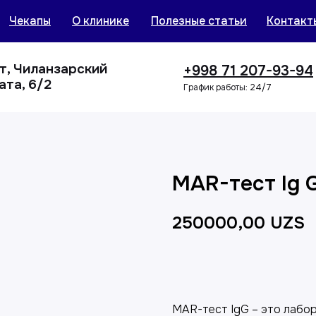
Чекапы
О клинике
Полезные статьи
Контакт
нт, Чиланзарский
+998 71 207-93-94
ата, 6/2
График работы: 24/7
MAR-тест Ig 
250000,00
UZS
Добавить в корзин
MAR-тест IgG – это лабо