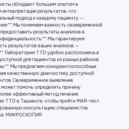
листы обладают большим опытом в
 интерпретации результатов, что
льный подход к каждому пациенту. —
ния:** Мы понимаем важность своевременной
 предоставить результаты анализов в
онфиденциальность:** Мы гарантируем
ть результатов ваших анализов. —
** Лаборатория TTD удобно расположена в
доступной для пациентов из разных районов
ены:** Мы предлагаем конкурентоспособные
елая качественную диагностику доступной
ентов. Своевременное выявление
 может помочь определить причину
более эффективный метод лечения.
ю TTD в Ташкенте, чтобы пройти MAR-тест
ированную консультацию специалистов.
ика: МИКРОСКОПИЯ