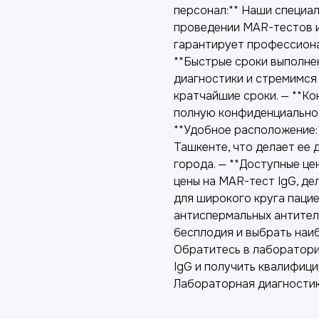
персонал:** Наши специа
проведении MAR-тестов и
гарантирует профессиона
**Быстрые сроки выполне
диагностики и стремимся
кратчайшие сроки. — **К
полную конфиденциальнос
**Удобное расположение:
Ташкенте, что делает ее 
города. — **Доступные ц
цены на MAR-тест IgG, д
для широкого круга паци
антиспермальных антител
бесплодия и выбрать наи
Обратитесь в лаборатори
IgG и получить квалифиц
Лабораторная диагност