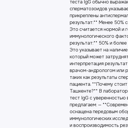
теста IgG обычно выража
сперматозоидов указывае
прикреплены антиспермал
результат:** Менее 50% с
Это считается нормой и 
иммунологического факто
результат:** 50% и более
Это указывает на наличи
который может затруднят
интерпретация результат
врачом-андрологом или р
таких как результаты спе
пациента. **Почему стои
Ташкенте?** В лаборатор
тест IgG с уверенностью 
предлагаем: — **Совреме
оснащена передовым обо
иммунологических исслед
и воспроизводимость рез