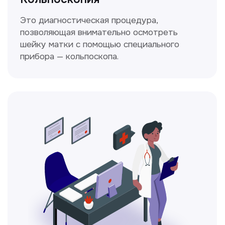
Ходжаева Юлдузхон
Врач кольпоскопист
Пн-Сб с 9.30 до 14.00