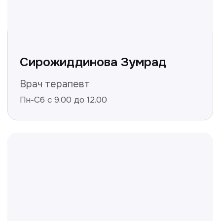
Получить консультацию
Нажимая на кнопку «Получить консультацию», вы
даёте согласие на обработку персональных
данных и соглашаетесь c политикой
конфиденциальности
Полезные статьи
Делимся с вами полезной
информацией