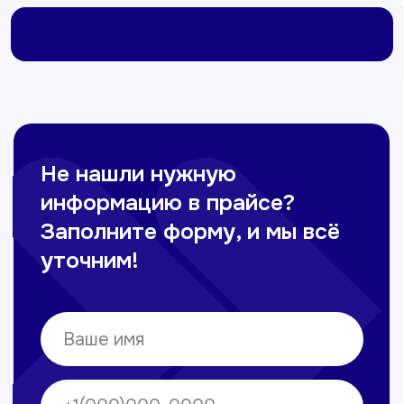
Омонов Акром
Врач ЛОР
Вечерние смены