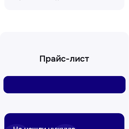
Сирожиддинова Зумрад
Врач терапевт
Пн-Сб с 9.00 до 12.00