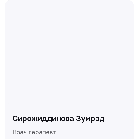
Не нашли ответ на ваш
вопрос? Оставьте заявку,
и мы ответим!
+998
Получить консультацию
Нажимая на кнопку «Получить консультацию», вы
даёте согласие на обработку персональных
данных и соглашаетесь c политикой
конфиденциальности