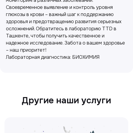
мониторинга различных заболеваний.
Своевременное выявление и контроль уровня
глюкозы в крови – важный шаг к поддержанию
Лабораторная диагностика
здоровья и предотвращению развития серьезных
осложнений. Обратитесь в лабораторию TTD в
Точные анализы для контроля здоровья и
Ташкенте, чтобы получить качественное и
выявления заболеваний.
надежное исследование. Забота о вашем здоровье
– наш приоритет!
Лабораторная диагностика: БИОХИМИЯ