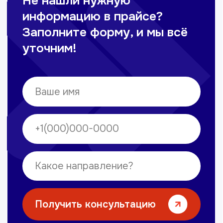
Омонов Акром
Врач ЛОР
Вечерние смены