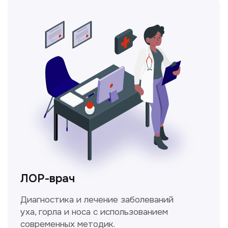
Ходжаева Юлдузхон
Врач кольпоскопист
Пн-Сб с 9.30 до 14.00