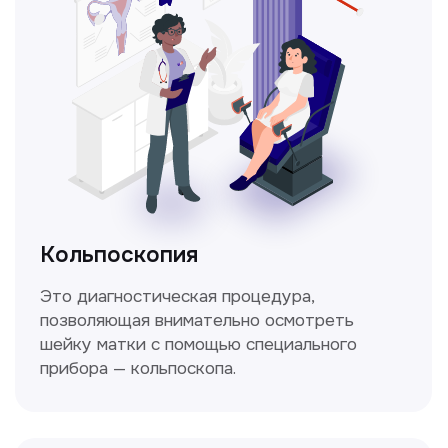
Получить консультацию
Нажимая на кнопку «Получить консультацию», вы
даёте согласие на обработку персональных
данных и соглашаетесь c политикой
конфиденциальности
Стаж >10лет
У нас работают
настоящие профессионалы