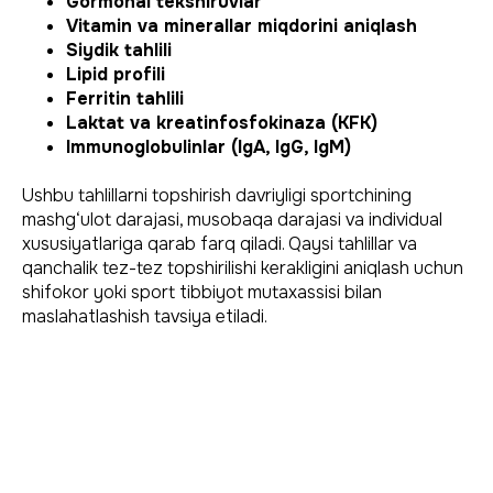
Gormonal tekshiruvlar
Vitamin va minerallar miqdorini aniqlash
Siydik tahlili
Lipid profili
Ferritin tahlili
Laktat va kreatinfosfokinaza (KFK)
Immunoglobulinlar (IgA, IgG, IgM)
Ushbu tahlillarni topshirish davriyligi sportchining
mashg‘ulot darajasi, musobaqa darajasi va individual
xususiyatlariga qarab farq qiladi. Qaysi tahlillar va
qanchalik tez-tez topshirilishi kerakligini aniqlash uchun
shifokor yoki sport tibbiyot mutaxassisi bilan
maslahatlashish tavsiya etiladi.