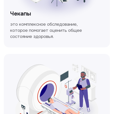
Спирометрия
Метод исследования функции внешнего
дыхания, включающий в себя измерение
объёмных и скоростных показателей
дыхания.