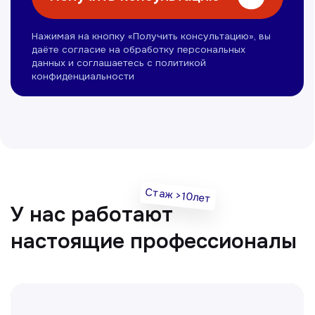
Омонов Акром
Врач ЛОР
Вечерние смены