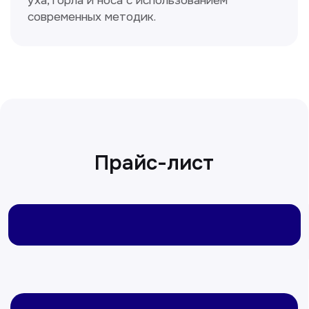
Ходжаева Юлдузхон
Врач кольпоскопист
Пн-Сб с 9.30 до 14.00