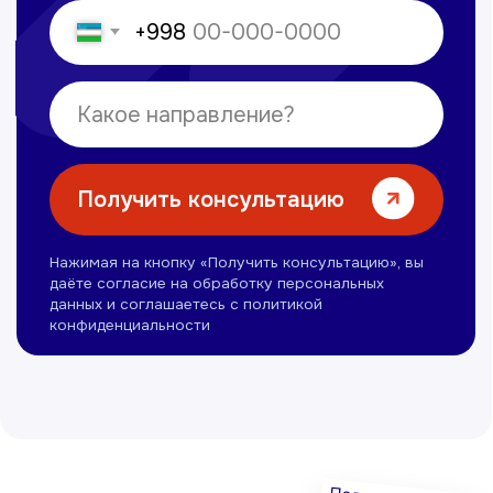
Ультразвуковая диагностика
Электрокардиография
Все услуги
Контакты
+998 71 207-93-94
Политика обработки персональных данных
© Copyright — 2025, TTD
Сайт сделан в
future-group.uz