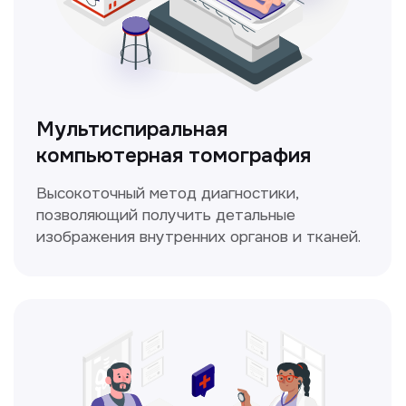
Кольпоскопия
Это диагностическая процедура,
позволяющая внимательно осмотреть
шейку матки с помощью специального
прибора — кольпоскопа.