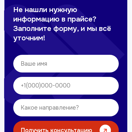
Сирожиддинова Зумрад
Врач терапевт
Пн-Сб с 9.00 до 12.00