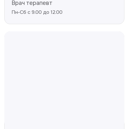
Не нашли ответ на ваш
вопрос? Оставьте заявку,
и мы ответим!
+998
Получить консультацию
Нажимая на кнопку «Получить консультацию», вы
даёте согласие на обработку персональных
данных и соглашаетесь c политикой