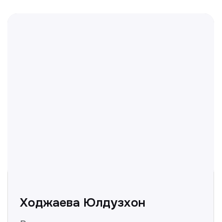
Нуманов Зохид
Врач УЗД
Вт, Чт, Сб с 14:00 до 19:00
Все врачи