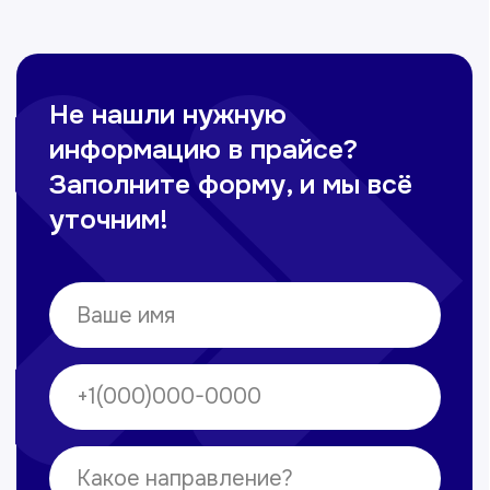
Сирожиддинова Зумрад
Врач терапевт
Пн-Сб с 9.00 до 12.00