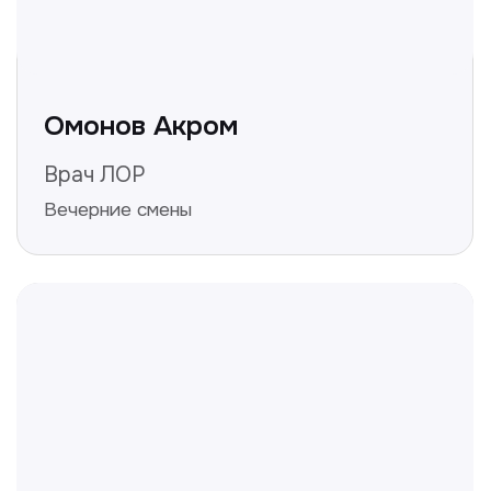
Нажимая на кнопку «Получить консультацию», вы
даёте согласие на обработку персональных
данных и соглашаетесь c политикой
конфиденциальности
Полезные статьи
Делимся с вами полезной
информацией