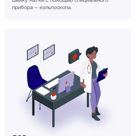
Получить консультацию
Нажимая на кнопку «Получить консультацию», вы
даёте согласие на обработку персональных
данных и соглашаетесь c политикой
конфиденциальности
Стаж >10лет
У нас работают
настоящие профессионалы