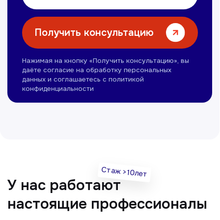
Омонов Акром
Врач ЛОР
Вечерние смены