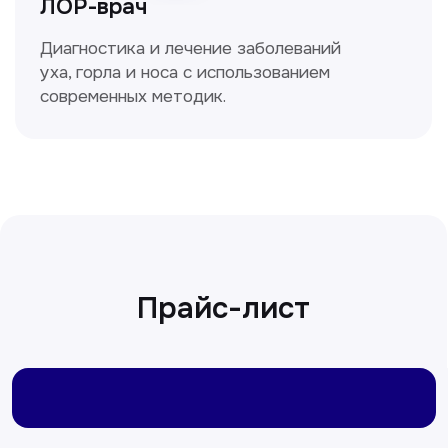
Ходжаева Юлдузхон
Врач кольпоскопист
Пн-Сб с 9.30 до 14.00