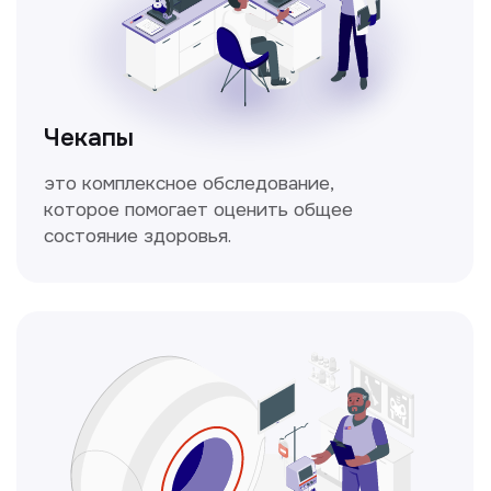
Спирометрия
Метод исследования функции внешнего
дыхания, включающий в себя измерение
объёмных и скоростных показателей
дыхания.