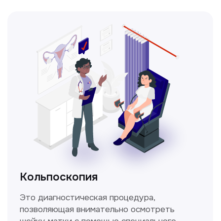
Прайс-лист
Не нашли нужную
информацию в прайсе?
Заполните форму, и мы всё
уточним!