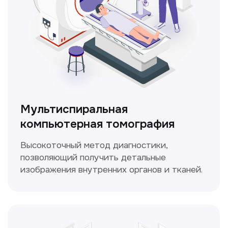
Кольпоскопия
Это диагностическая процедура,
позволяющая внимательно осмотреть
шейку матки с помощью специального
прибора — кольпоскопа.