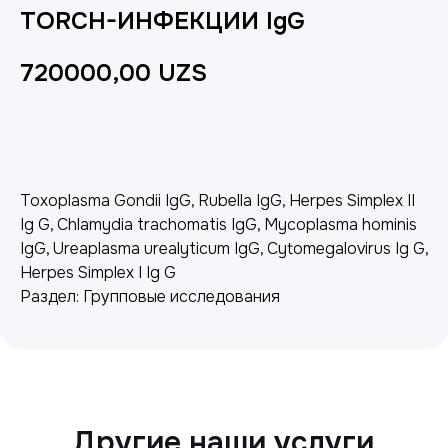
TORCH-ИНФЕКЦИИ IgG
720000,00
UZS
Добавить в корзину
Toxoplasma Gondii IgG, Rubella IgG, Herpes Simplex II
Ig G, Chlamydia trachomatis IgG, Mycoplasma hominis
IgG, Ureaplasma urealyticum IgG, Cytomegalovirus Ig G,
Другие наши услуги
Herpes Simplex I Ig G
Раздел: Групповые исследования