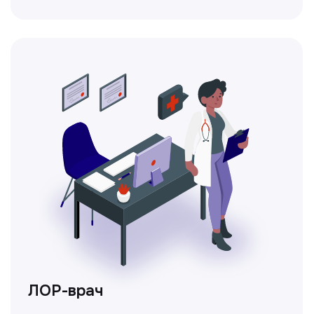
Получить консультацию
Нажимая на кнопку «Получить консультацию», вы
даёте согласие на обработку персональных
данных и соглашаетесь c политикой
конфиденциальности
Стаж >10лет
У нас работают
настоящие профессионалы