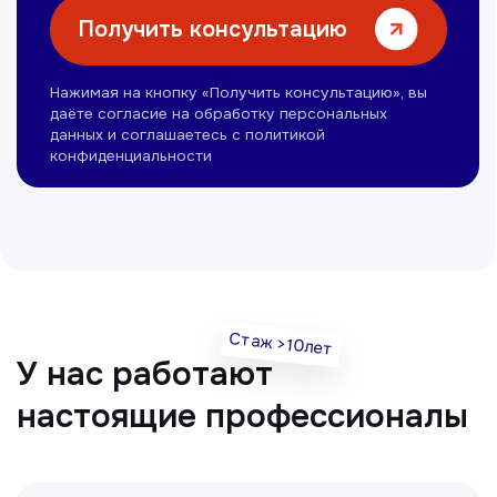
Омонов Акром
Врач ЛОР
Вечерние смены