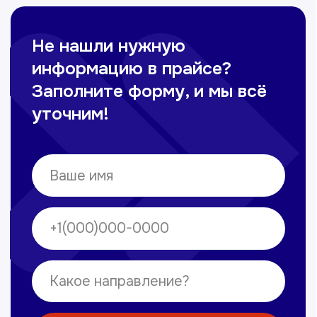
Сирожиддинова Зумрад
Врач терапевт
Пн-Сб с 9.00 до 12.00