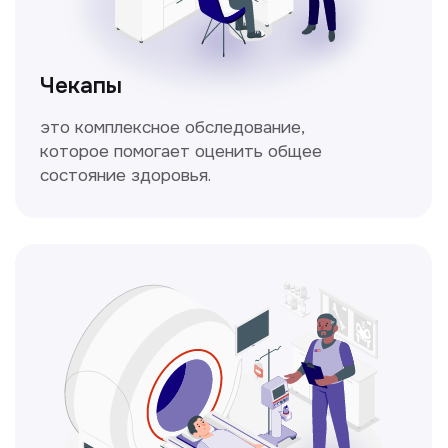
Спирометрия
Метод исследования функции внешнего
дыхания, включающий в себя измерение
объёмных и скоростных показателей
дыхания.