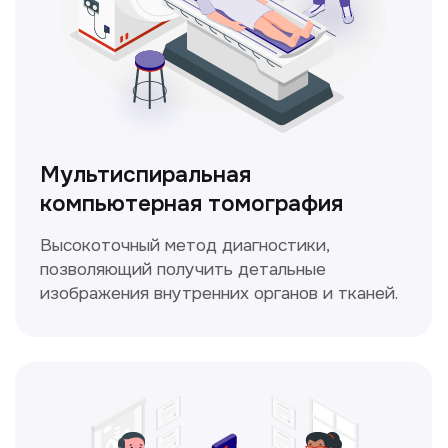
Кольпоскопия
Это диагностическая процедура,
позволяющая внимательно осмотреть
шейку матки с помощью специального
прибора — кольпоскопа.