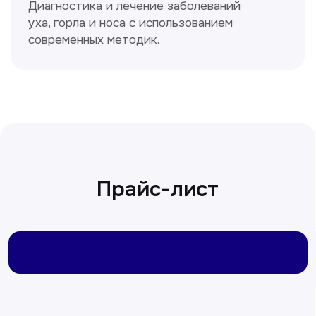
Ходжаева Юлдузхон
Врач кольпоскопист
Пн-Сб с 9.30 до 14.00